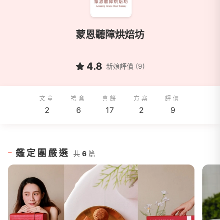
蒙恩聽障烘焙坊
4.8
新娘評價 (9)
文章
禮盒
喜餅
方案
評價
2
6
17
2
9
鑑定團嚴選
共
6
篇