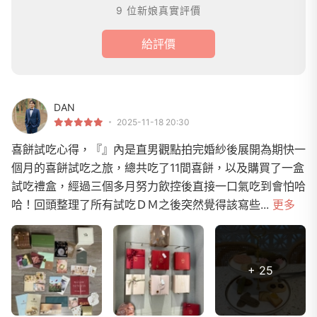
9 位新娘真實評價
給評價
DAN
2025-11-18 20:30
喜餅試吃心得，『』內是直男觀點拍完婚紗後展開為期快一
個月的喜餅試吃之旅，總共吃了11間喜餅，以及購買了一盒
試吃禮盒，經過三個多月努力飲控後直接一口氣吃到會怕哈
哈！回頭整理了所有試吃ＤＭ之後突然覺得該寫些...
更多
+ 25