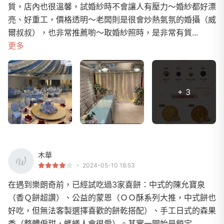
質，店內也很溫馨，試婚紗時不會讓人有壓力～婚紗都好漂
亮、好重工，價格透明～老闆則是很會炒熱氣氛的婚攝（威
爾叔叔），也非常推薦喲～取婚紗照時，是非常有質...
更多
+ 3
木華
2024-05-10 18:53
在遇到樂朗奇前，已經試吃過3家喜餅：中式的陳允寶泉
（香Ｑ餅超讚）、公益的蒙恩（ＯＯ酥系列大推，中式餅也
好吃，但無法客製選擇喜歡的餅乾搭配）、手工日式的森果
香（整體偏甜，螞蟻人會很愛）。其實一開始是鎖定....