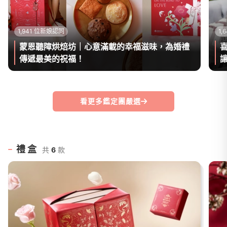
1,941 位新娘認同
1
蒙恩聽障烘焙坊｜心意滿載的幸福滋味，為婚禮
傳遞最美的祝福！
看更多鑑定團嚴選
禮盒
共
6
款