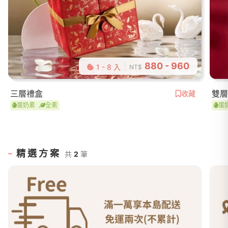
880 - 960
1 - 8 入
NT$
三層禮盒
雙層
收藏
蛋奶素
全素
蛋
精選方案
共
2
筆