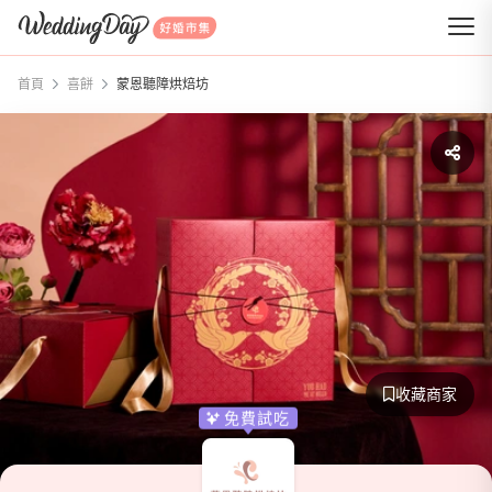
WeddingDay 好婚市集
首頁
喜餅
蒙恩聽障烘焙坊
收藏商家
免費試吃