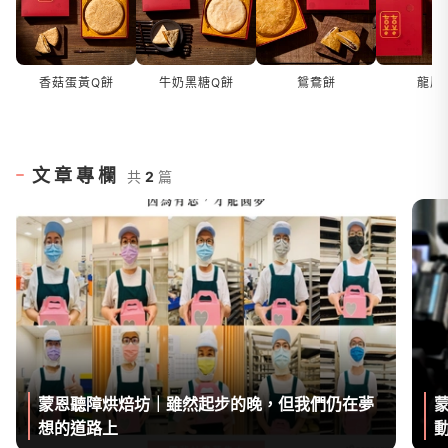
香菇蛋黃Q餅
牛奶黑糖Q餅
鴛鴦餅
龍鳳
文章專欄
共
2
篇
蒙恩聽障烘焙坊｜雖然起步的晚，但我們仍在夢
想的道路上