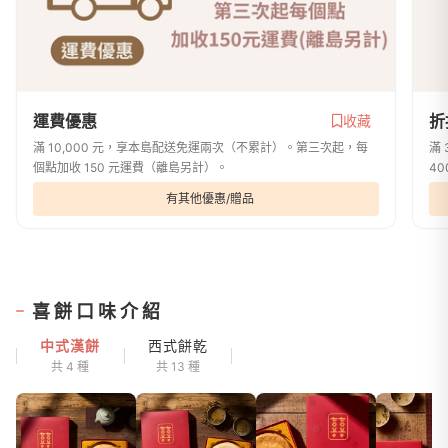
運費優惠
折
收藏
滿 10,000 元，享本島配送免運兩次（不累計）。第三次起，每
滿 
個點加收 150 元運費（離島另計）。
40
有其他優惠/贈品
喜餅口味介紹
中式漢餅
西式餅乾
共 4 種
共 13 種