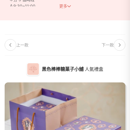
Ａ9:30~11:00
更多
Ｂ11:00~12:30
Ｃ13:00~14:30
Ｄ14:30~16:00
Ｅ16:00~17:30
Ｆ17:30~19:00
＊每個時段只接 2 組客人
上一款
下一款
＊位置保留 15 分鐘，如果會遲到或臨時有事不能來務必提前
告知
黑色棒棒糖菓子小舖
人氣禮盒