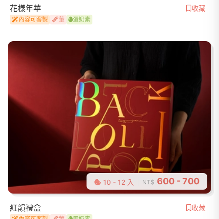
花樣年華
收藏
內容可客製
葷
蛋奶素
600 - 700
10 - 12 入
NT$
紅韻禮盒
收藏
內容可客製
葷
蛋奶素