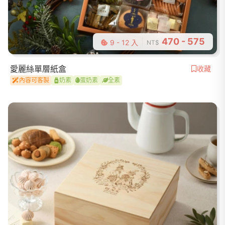
470 - 575
9 - 12 入
NT$
愛麗絲單層紙盒
收藏
內容可客製
奶素
蛋奶素
全素