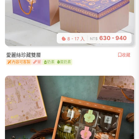
630 - 940
8 - 17 入
NT$
愛麗絲珍藏雙層
收藏
內容可客製
葷
奶素
蛋奶素