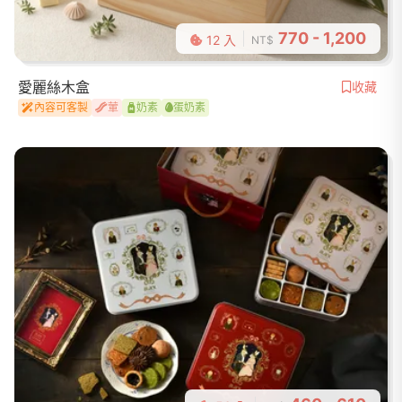
770 - 1,200
12 入
NT$
愛麗絲木盒
收藏
內容可客製
葷
奶素
蛋奶素