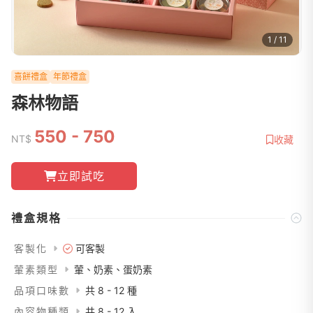
1 / 11
喜餅禮盒
年節禮盒
森林物語
550 - 750
NT$
收藏
立即試吃
禮盒規格
客製化
可客製
葷素類型
葷、奶素、蛋奶素
品項口味數
共 8 - 12 種
內容物種類
共 8 - 12 入