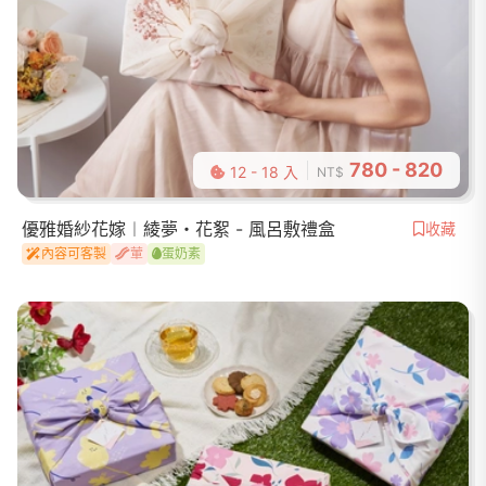
780 - 820
12 - 18 入
NT$
優雅婚紗花嫁︱綾夢・花絮 - 風呂敷禮盒
收藏
內容可客製
葷
蛋奶素