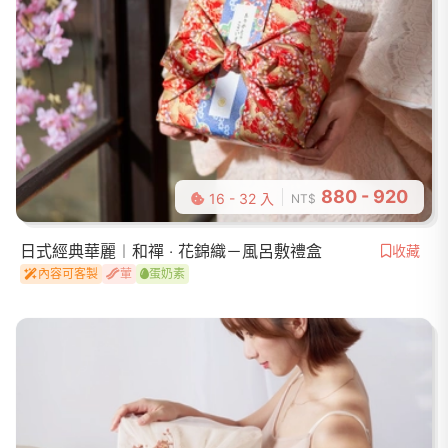
880 - 920
16 - 32 入
NT$
日式經典華麗︱和禪 ‧ 花錦織－風呂敷禮盒
收藏
內容可客製
葷
蛋奶素