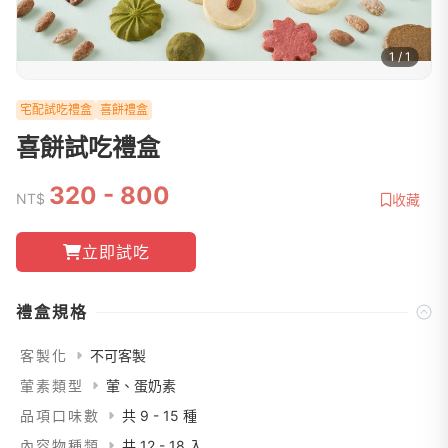
1 / 1
宅配試吃禮盒
喜餅禮盒
喜餅試吃禮盒
320 - 800
NT$
收藏
立即試吃
禮盒規格
客製化
不可客製
葷素類型
葷、蛋奶素
品項口味數
共 9 - 15 種
內容物種類
共 12 - 18 入