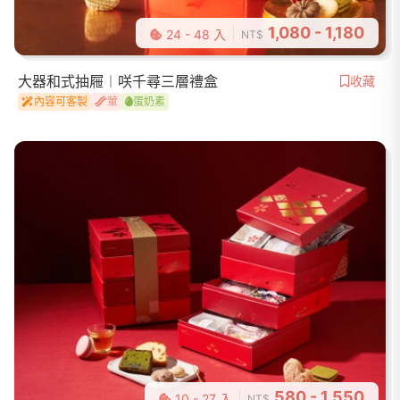
1,080 - 1,180
24 - 48 入
NT$
大器和式抽屜︱咲千尋三層禮盒
收藏
內容可客製
葷
蛋奶素
580 - 1,550
10 - 27 入
NT$