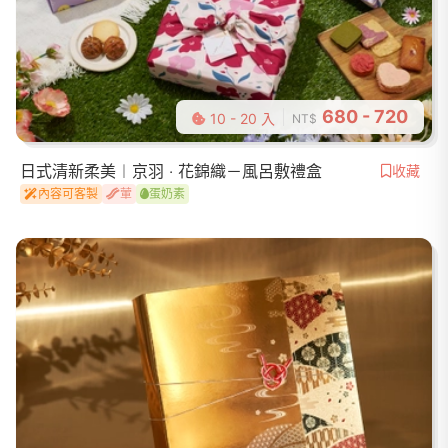
680 - 720
10 - 20 入
NT$
日式清新柔美︱京羽 ‧ 花錦織－風呂敷禮盒
收藏
內容可客製
葷
蛋奶素