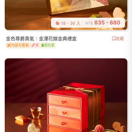
835 - 880
18 - 36 入
NT$
金色尊爵貴氣︱金澤花嫁金典禮盒
收藏
內容可客製
葷
蛋奶素