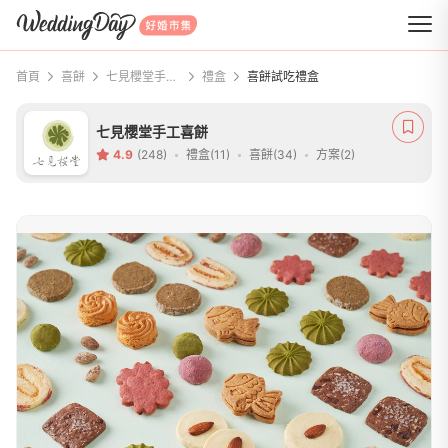
WeddingDay 好婚市集
首頁
喜餅
七見櫻堂手工喜餅
禮盒
喜餅試吃禮盒
七見櫻堂手工喜餅
4.9
(248)
禮盒(11)
喜餅(34)
方案(2)