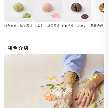
綠色呆呆．抹茶雪球
小莓好．草莓雪球
可可先生．巧克力岩石
特色介紹