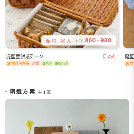
860 - 980
15 - 26 入
NT$
提籃喜餅系列—M
提籃
收藏
內容可客製
葷
奶素
蛋奶素
內
精選方案
共
1
筆