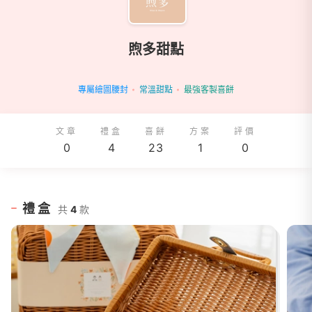
煦多甜點
專屬繪圖腰封
常溫甜點
最強客製喜餅
文章
禮盒
喜餅
方案
評價
0
4
23
1
0
禮盒
共
4
款