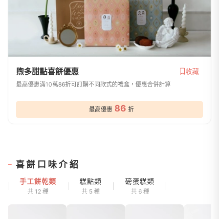
煦多甜點喜餅優惠
收藏
最高優惠滿10萬86折可訂購不同款式的禮盒，優惠合併計算
86
最高優惠
折
喜餅口味介紹
手工餅乾類
糕點類
磅蛋糕類
共 12 種
共 5 種
共 6 種