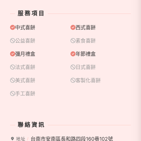
③ 從設計到出貨，一條龍完成
不只是甜點品牌，我們更重視整體呈現與體驗，
服務項目
從設計、製作到包裝出貨，每個環節我們親自把關。
中式喜餅
西式喜餅
④ 在意的不只是成品，而是感受
公益喜餅
素食喜餅
我們在意每一次打開禮盒的瞬間，
也在意收禮的人，是否能感受到你們的用心。
彌月禮盒
年節禮盒
喜餅禮盒這件事，交給煦多甜點吧！
法式喜餅
日式喜餅
美式喜餅
客製化喜餅
手工喜餅
聯絡資訊
台南市安南區長和路四段160巷102號
地址