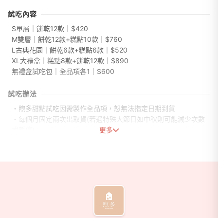
試吃內容
S單層｜餅乾12款｜$420
M雙層｜餅乾12款+糕點10款｜$760
L古典花園｜餅乾6款+糕點6款｜$520
XL大禮盒｜糕點8款+餅乾12款｜$890
無禮盒試吃包｜全品項各1｜$600
試吃辦法
・煦多甜點試吃因需製作全品項，恕無法指定日期到貨
・每個月固定兩次出取貨(若遇特殊大節日如中秋則可能減少次數
或暫停)
更多
・採取黑貓常溫配送(每對新人限1次)
・試吃若選擇有禮盒裝的，皆以實際喜餅出貨的禮盒與提袋出
貨，選擇試吃包則無禮盒
商家資訊