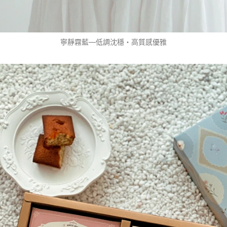
寧靜霧藍—低調沈穩・高質感優雅