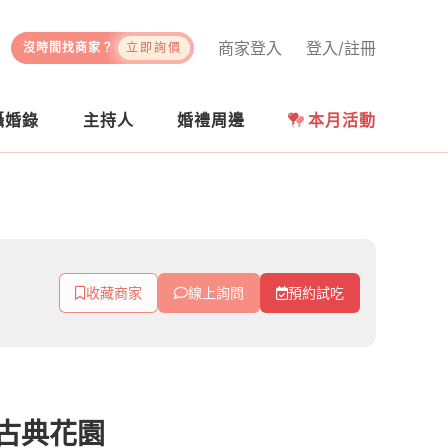
商家登入
登入/註冊
沒時間找商家？
立即詢價
攝婚錄
主持人
婚禮周邊
本月活動
收藏商家
線上詢問
預約試吃
en 古典花園