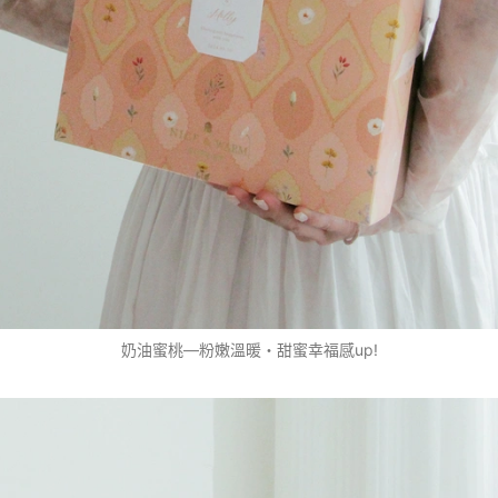
奶油蜜桃—粉嫩溫暖・甜蜜幸福感up!