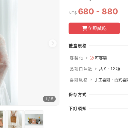
680 - 880
NT$
立即試吃
禮盒規格
客製化
可客製
品項口味數
共 9 - 12 種
喜餅風格
手工喜餅、西式喜
保存方式
1 / 8
下訂須知