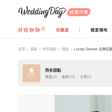
WeddingDay 好婚市集
找靈感
婚宴場地
首頁
喜餅
煦多甜點
禮盒
Lovely Garden 古典花
煦多甜點
禮盒(4)
喜餅(23)
方案(1)