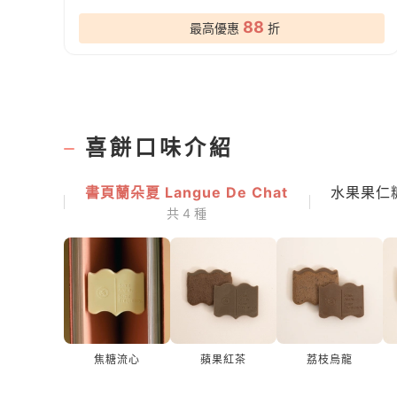
88
最高優惠
折
喜餅口味介紹
書頁蘭朵夏 Langue De Chat
水果果仁糖 F
共 4 種
焦糖流心
蘋果紅茶
荔枝烏龍