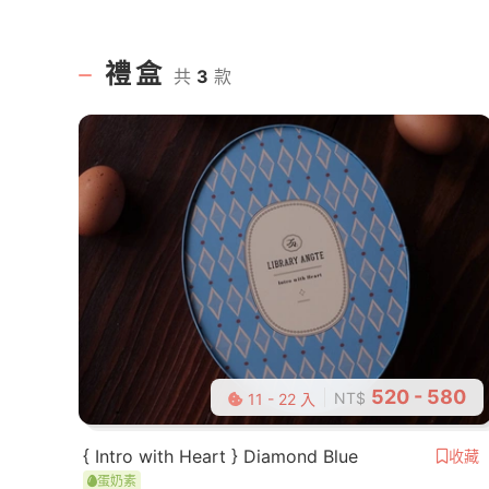
禮盒
共
3
款
520 - 580
NT$
11 - 22 入
{ Intro with Heart } Diamond Blue
收藏
蛋奶素