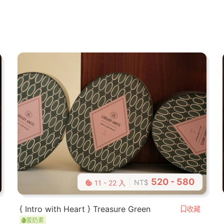
520 - 580
NT$
11 - 22 入
{ Intro with Heart } Treasure Green
收藏
蛋奶素