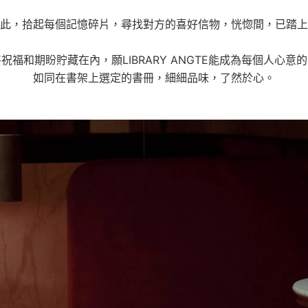
此，拾起每個記憶碎片，尋找對方的喜好信物，恍惚間，已踏上
祝福和期盼貯藏在內，願LIBRARY ANGTE能成為每個人心意
如同在書架上選定的書冊，細細品味，了然於心。