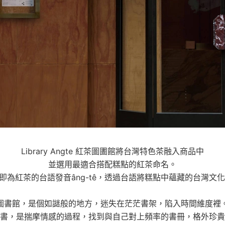
Library Angte 紅茶圖圕館將台灣特色茶融入商品中
並選用最適合搭配糕點的紅茶命名。
e」即為紅茶的台語發音âng-tê，透過台語將糕點中蘊藏的台灣文
圖書館，是個如謎般的地方，迷失在茫茫書架，陷入時間維度裡
書，是揣摩情感的過程，找到與自己對上頻率的書冊，格外珍貴