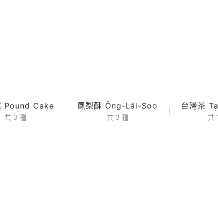
Pound Cake
鳳梨酥 Ông-Lâi-Soo
台灣茶 Tai
共 3 種
共 3 種
共 