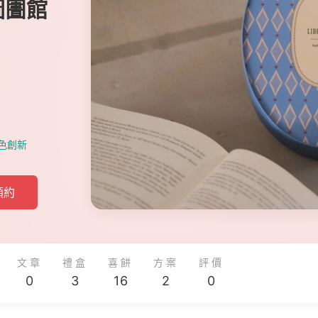
茶圖圕館
色創新
預約
文章
禮盒
喜餅
方案
評價
0
3
16
2
0