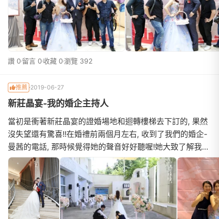
感覺的哈哈哈)馬上聯絡! 有檔期! YEAH 超開心!! 又解決了
一件婚禮中讓人頭痛的事小夫妻婚攝
讚 0
留言 0
收藏 0
瀏覽 392
推薦
2019-06-27
新莊晶宴-我的婚企主持人
當初是衝著新莊晶宴的證婚場地和迴轉樓梯去下訂的, 果然
沒失望還有驚喜!!在婚禮前兩個月左右, 收到了我們的婚企-
曼茜的電話, 那時候覺得她的聲音好好聽喔!她大致了解我們
對婚禮的想法後, 就約了碰面時間到了碰面當天, 才知道她
是一個非常年輕的女生, 但這並沒有影響她的專業度因為我
是香港新娘, 所以希望有一些香港婚禮的想法加在台灣宴客
裡面曼茜都很有耐心聆聽我的想法, 然後給