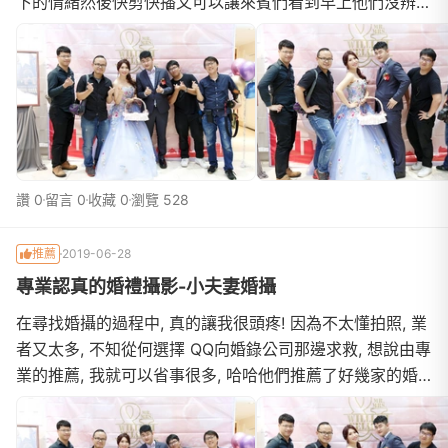
下的情緒然後快剪快播又可以讓來賓們看到早上他們沒辨法
參與的儀式在網路上找啊找! 某天看到fb跳出一個快剪快播
的影片, 按下去看, 咦! 影片很讚耶!找婚錄團隊的宗旨是, 希
望他們的影片是讓我這個陌生人也能感受到當中的感情, 氣
氛一部一部影片看下去, 更確定ELstudio就是我想要的婚錄
團
讚 0
留言 0
收藏 0
瀏覽 528
推薦
2019-06-28
專業認真的婚禮攝影-小夫妻婚攝
在尋找婚攝的過程中, 真的讓我很頭疼! 因為不太懂拍照, 業
者又太多, 不知從何選擇 QQ向婚錄公司那邊求救, 想說由專
業的推薦, 我就可以省事很多, 哈哈他們推薦了好幾家的婚
攝給我們, 一家一家的作品去看看到這一家, "叮"! 就是他們
了! 小夫妻婚攝!! 作品看起來很溫暖, 很舒服 (門外漢都是憑