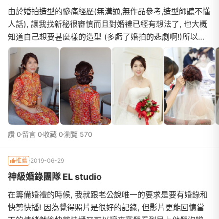
由於婚拍造型的慘痛經歷(無溝通,無作品參考,造型師聽不懂
人話), 讓我找新秘很審慎而且對婚禮已經有想法了, 也大概
知道自己想要甚麼樣的造型 (多虧了婚拍的悲劇啊!)所以主
力找一些擅長我喜歡的造型的新秘, 尤其其中的一個關鍵造
型 "同心結"!因為我是香港新娘, 會穿龍鳳褂, 中式造型中最
屬意同心結, 聽起來就是有很好的喻意上GOOGLE搜尋, 居
然讓我找到同樣是嫁了來台灣的香港女生在做新秘! 好感度
讚 0
留言 0
收藏 0
瀏覽 570
推薦
2019-06-29
神級婚錄團隊 EL studio
在籌備婚禮的時候, 我就跟老公說唯一的要求是要有婚錄和
快剪快播! 因為覺得照片是很好的記錄, 但影片更能回憶當