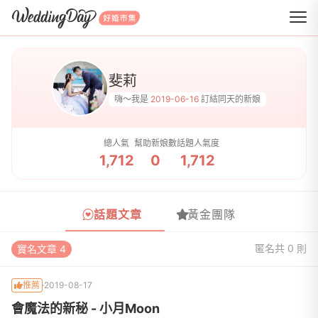
WeddingDay 好婚市集
斐莉
嗨～我是
2019-06-16
訂結同天的新娘
總人氣
幫助新娘數
話題人氣度
1,712
0
1,712
話題文章
黃金團隊
匿名
共 0 則
實名文章 4
推薦
2019-08-17
會魔法的新秘 - 小月Moon