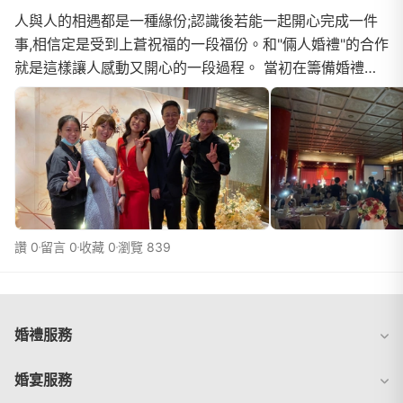
人與人的相遇都是一種緣份;認識後若能一起開心完成一件
事,相信定是受到上蒼祝福的一段福份。和"倆人婚禮"的合作
就是這樣讓人感動又開心的一段過程。 當初在籌備婚禮時
便在網路上搜尋了好多資訊；因為是家中第一次嫁女兒，所
有的細節都是第一次接觸、籌畫、聯絡、安排。以前參加婚
禮時，便覺得主持人很重要，是帶起整場氣氛的靈魂人物；
若是沒有一個在關鍵時候引導大家的氣氛、講出我們平日裡
不習慣當面說出的愛、cue大家落
讚 0
留言 0
收藏 0
瀏覽 839
婚禮服務
婚宴服務