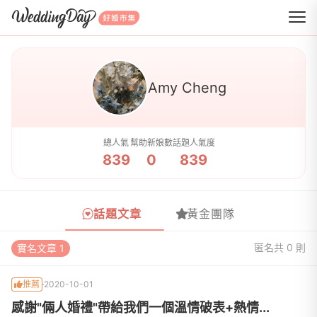
WeddingDay 好婚市集
Amy Cheng
總人氣
幫助新娘數
話題人氣度
839
0
839
話題文章
黃金團隊
匿名
共 0 則
實名文章 1
推薦
2020-10-01
感謝"倆人婚禮"帶給我們一個溫情破表+熱情...