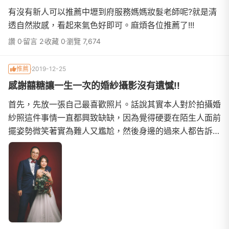
有沒有新人可以推薦中壢到府服務媽媽妝髮老師呢?就是清
透自然妝感，看起來氣色好即可。麻煩各位推薦了!!!
讚 0
留言 2
收藏 0
瀏覽 7,674
推薦
2019-12-25
感謝囍糖讓一生一次的婚紗攝影沒有遺憾!!
首先，先放一張自己最喜歡照片。話說其實本人對於拍攝婚
紗照這件事情一直都興致缺缺，因為覺得硬要在陌生人面前
擺姿勢微笑著實為難人又尷尬，然後身邊的過來人都告訴我
婚紗照只會在婚禮當天有用到而已 T T但是拍婚紗這件事最
終在家母強烈要求下還是妥協了，然後從七月中旬開始尋找
符合心意且價格高貴不貴的婚紗工作室，一路尋尋覓覓，終
於在八月的時候經由朋友介紹找到囍糖。從一開始的包套諮
詢到