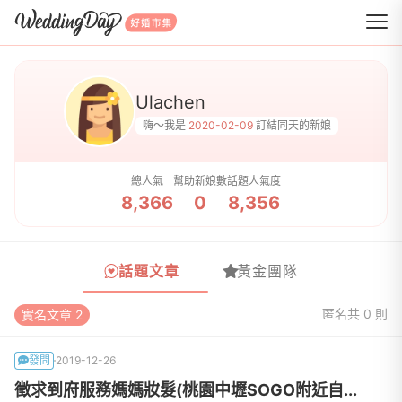
WeddingDay 好婚市集
Ulachen
嗨～我是
2020-02-09
訂結同天的新娘
總人氣
幫助新娘數
話題人氣度
8,366
0
8,356
話題文章
黃金團隊
匿名
共 0 則
實名文章 2
發問
2019-12-26
徵求到府服務媽媽妝髮(桃園中壢SOGO附近自...