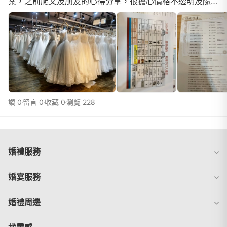
案，之前爬文及朋友的心得分享，很擔心價格不透明及隨意
加價的問題，在做了2個月的功課後，決定直奔中壢伊頓婚
紗詢問詳情，當天接洽我的是小漾非常親切貼心，諮詢環境
十分輕鬆還香香的，婚紗包套方案十分詳細的介紹，包括我
最擔心加價部分，行程及配件、造型師、婚紗等級.....皆不
會再收取額外費用，拍婚紗當天未
讚 0
留言 0
收藏 0
瀏覽 228
婚禮服務
婚宴服務
婚禮周邊