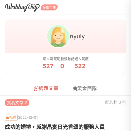
WeddingDay 好婚市集
nyuly
總人氣
幫助新娘數
話題人氣度
527
0
522
話題文章
黃金團隊
匿名
共 0 則
實名文章 2
推薦
2022-12-01
成功的婚禮，感謝晶宴日光香頌的服務人員