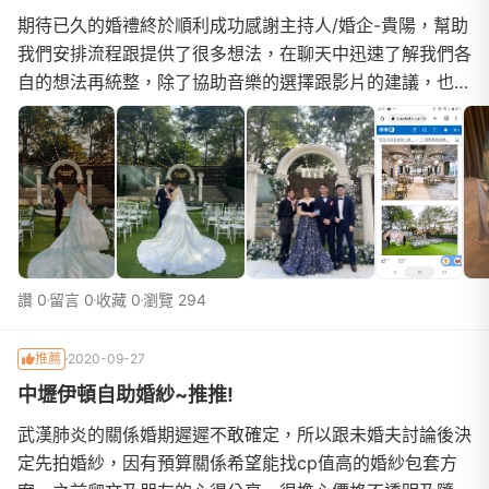
期待已久的婚禮終於順利成功感謝主持人/婚企-貴陽，幫助
我們安排流程跟提供了很多想法，在聊天中迅速了解我們各
自的想法再統整，除了協助音樂的選擇跟影片的建議，也幫
我們規劃當日玩的小遊戲，讓現場氣氛非常熱烈絕...
讚 0
留言 0
收藏 0
瀏覽 294
推薦
2020-09-27
中壢伊頓自助婚紗~推推!
武漢肺炎的關係婚期遲遲不敢確定，所以跟未婚夫討論後決
定先拍婚紗，因有預算關係希望能找cp值高的婚紗包套方