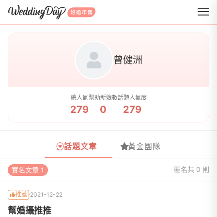
WeddingDay 好婚市集
曾健洲
總人氣
幫助新娘數
話題人氣度
279
0
279
話題文章
黃金團隊
匿名
共 0 則
實名文章 1
推薦
2021-12-22
幫婚攝推推