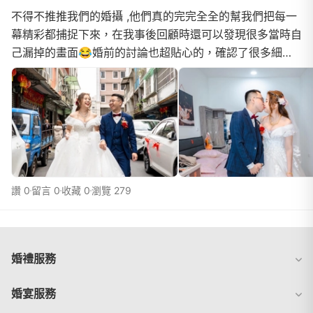
不得不推推我們的婚攝 ,他們真的完完全全的幫我們把每一
幕精彩都捕捉下來，在我事後回顧時還可以發現很多當時自
己漏掉的畫面😂婚前的討論也超貼心的，確認了很多細節
還一直安撫我這個焦慮的新娘，以及跟我一起捉弄老...
讚 0
留言 0
收藏 0
瀏覽 279
婚禮服務
婚宴服務