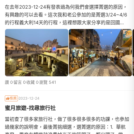
在去年2023-12-24有發表過為何我們會選擇菁選的原因，
有興趣的可以去看。這次我和老公參加的是菁選3/24~4/6
的行程義大利14天的行程，這裡想跟大家分享的是回國
後，跟一些同事及朋友討論到他們也曾去過義大利，不一
樣...
讚 0
留言 0
收藏 0
瀏覽 541
推薦
2023-12-24
蜜月旅遊-找尋旅行社
當初查了很多家旅行社，做了很多很多很多的功課，也參加
過幾家的說明會，最後菁挑細選，選菁選的原因：1. 華航