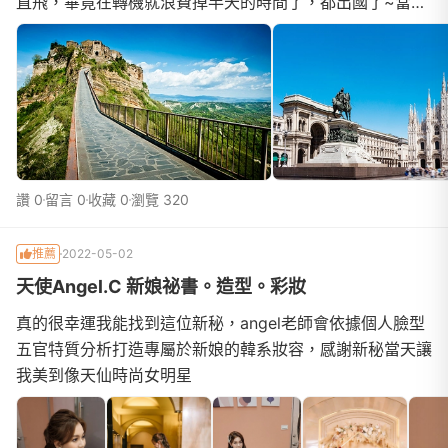
直飛，畢竟在轉機就浪費掉半天的時間了，都出國了~當然
要把握一分一秒的時間來玩。2. 大家可以把聽完的...
讚 0
留言 0
收藏 0
瀏覽 320
推薦
2022-05-02
天使Angel.C 新娘祕書。造型。彩妝
真的很幸運我能找到這位新秘，angel老師會依據個人臉型
五官特質分析打造專屬於新娘的韓系妝容，感謝新秘當天讓
我美到像天仙時尚女明星