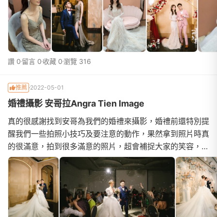
讚 0
留言 0
收藏 0
瀏覽 316
推薦
2022-05-01
婚禮攝影 安哥拉Angra Tien Image
真的很感謝找到安哥為我們的婚禮來攝影，婚禮前還特別提
醒我們一些拍照小技巧及要注意的動作，果然拿到照片時真
的很滿意，拍到很多滿意的照片，超會補捉大家的笑容，整
個超自然的。 另外安哥非常的貼心，提供三種檔...