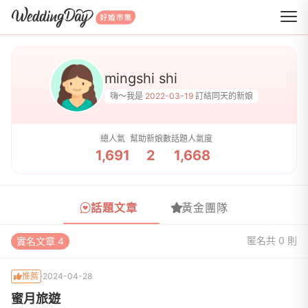
WeddingDay 好婚市集
mingshi shi
嗨～我是
2022-03-19
訂結同天的新娘
總人氣
幫助新娘數
話題人氣度
1,691
2
1,668
話題文章
黃金團隊
匿名
共 0 則
實名文章 4
推薦
2024-04-28
蜜月旅遊