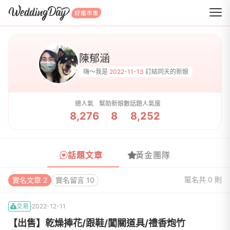
WeddingDay 好婚市集
陳郁涵
嗨～我是
2022-11-13
訂結同天的新娘
總人氣
幫助新娘數
話題人氣度
8,276
8
8,252
話題文章
黃金團隊
匿名
共 0 則
實名文章 2
實名留言 10
交易
2022-12-11
【出售】乾燥捧花/跟鞋/闖關道具/禮香炮竹