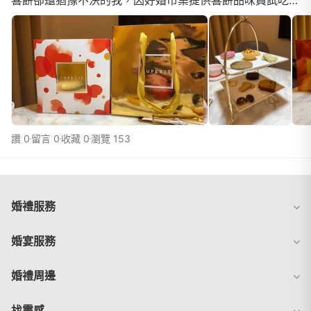
喜餅卻還猶豫不決的我，因好婚市集提供喜餅品味員試吃活
動，在因緣巧合下報名了。從一開始客服人員很親切地協...
讚 0
留言 0
收藏 0
瀏覽 153
婚禮服務
婚宴服務
婚禮周邊
找靈感