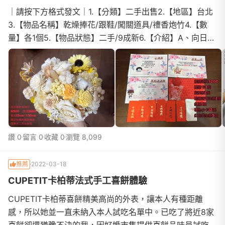
｜請按下方格式發文｜1.【分類】二手出售2.【地區】台北
3.【物品名稱】乾燥捧花/跟鞋/闖關道具/禮香炮竹4.【數
量】各1個5.【物品狀態】二手/9成新6.【介紹】A、向日葵
乾燥捧花$1500 (原價2680）寬23cm 高30cm跟高5cm...
讚 0
留言 0
收藏 0
瀏覽 8,099
推薦
2022-03-18
CUPETIT卡柏蒂法式手工喜餅體驗
CUPETIT卡柏蒂喜餅精美高尚的外表，讓本人有種距離
感，所以她並一直未納入本人試吃名單中。已吃了將近8家