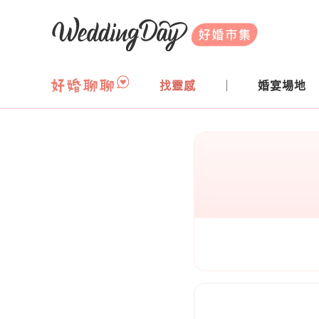
WeddingDay 好婚市集
找靈感
婚宴場地