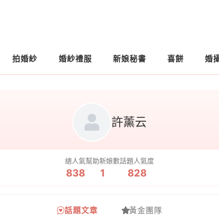
拍婚紗
婚紗禮服
新娘秘書
喜餅
婚
許薰云
總人氣
幫助新娘數
話題人氣度
838
1
828
話題文章
黃金團隊