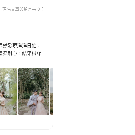
匿名
文章與留言
共 0 則
偶然發現洋洋日拍，
溫柔耐心，結果試穿