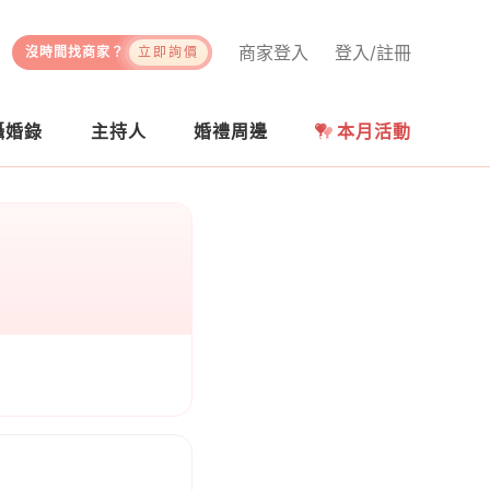
商家登入
登入/註冊
沒時間找商家？
立即詢價
攝婚錄
主持人
婚禮周邊
本月活動