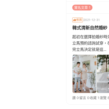
實名文章 1
推薦
2021-12-31
韓式清新自然婚紗
起初在選擇拍婚紗時
立馬預約諮詢試穿，
完立馬決定就是這...
讚 0
留言 0
收藏 1
瀏覽 