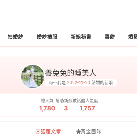
拍婚紗
婚紗禮服
新娘秘書
喜餅
婚
養兔兔的睡美人
嗨～我是
2022-11-20
結婚的新娘
總人氣
幫助新娘數
話題人氣度
1,780
3
1,757
話題文章
黃金團隊