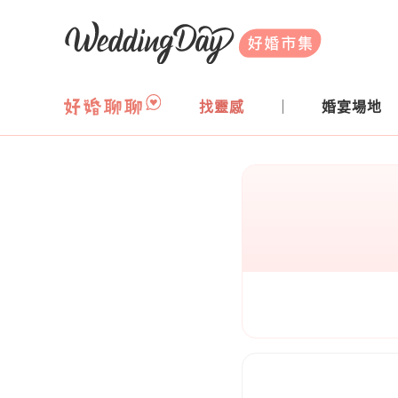
WeddingDay 好婚市集
找靈感
婚宴場地