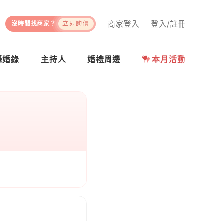
商家登入
登入/註冊
沒時間找商家？
立即詢價
攝婚錄
主持人
婚禮周邊
本月活動