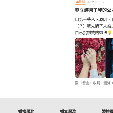
推薦
2022-05-02
亞立詩圓了我的公主
因為一些私人原因，
（？）我先問了未婚
自己挑鑽戒的想法💡..
讚 0
留言 0
收藏 1
瀏覽 1
婚禮服務
婚宴服務
婚禮