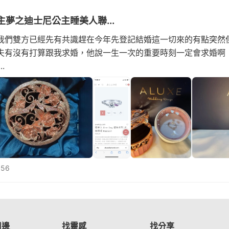
夢之迪士尼公主睡美人聯...
我們雙方已經先有共識趕在今年先登記結婚這一切來的有點突然
夫有沒有打算跟我求婚，他說一生一次的重要時刻一定會求婚啊
.
56
周邊
找靈感
找分享