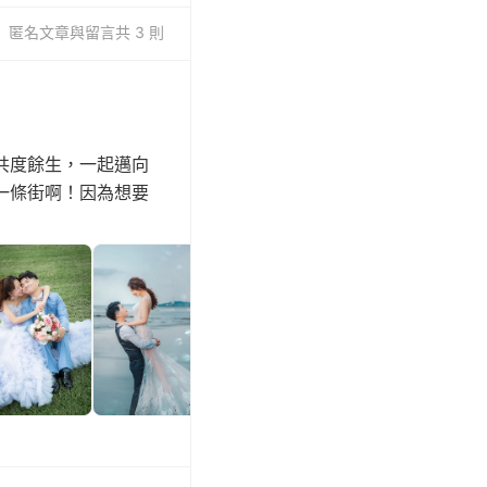
匿名
文章與留言
共 3 則
共度餘生，一起邁向
一條街啊！因為想要