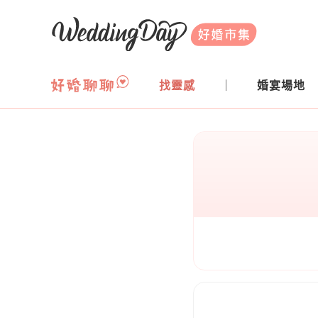
WeddingDay 好婚市集
找靈感
婚宴場地