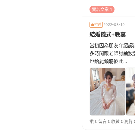
實名文章 1
推薦
2022-03-19
結婚儀式+晚宴
當初因為朋友介紹認識
多時間跟老師討論妝髮
也給能傾聽彼此...
讚 0
留言 0
收藏 0
瀏覽 