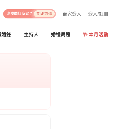
商家登入
登入/註冊
沒時間找商家？
立即詢價
攝婚錄
主持人
婚禮周邊
本月活動