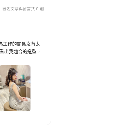
匿名
文章與留言
共 0 則
因為工作的關係沒有太
能看出我適合的造型，