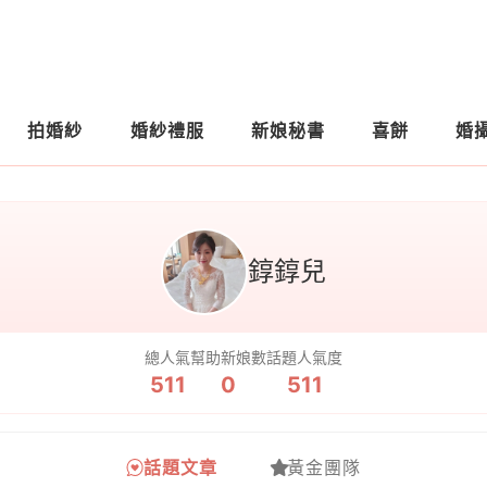
拍婚紗
婚紗禮服
新娘秘書
喜餅
婚
錞錞兒
總人氣
幫助新娘數
話題人氣度
511
0
511
話題文章
黃金團隊