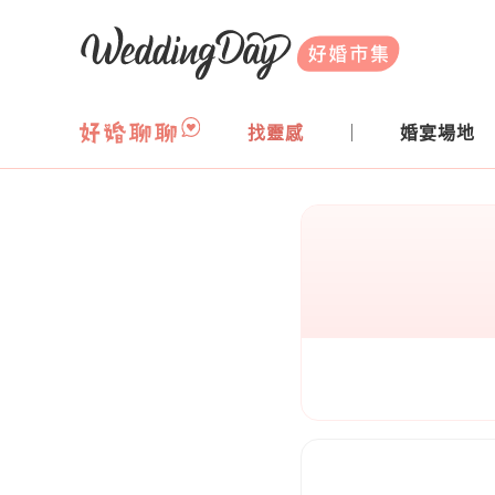
WeddingDay 好婚市集
找靈感
婚宴場地