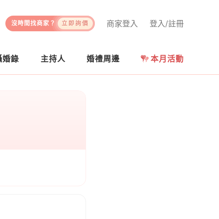
商家登入
登入/註冊
沒時間找商家？
立即詢價
攝婚錄
主持人
婚禮周邊
本月活動