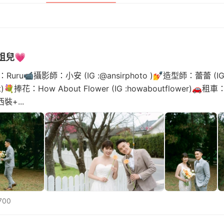
姐兒💗
u📹攝影師：小安 (IG :@ansirphoto )💅造型師：蕾蕾 (IG 
it)💐捧花：How About Flower (IG :howaboutflower)
+...
700