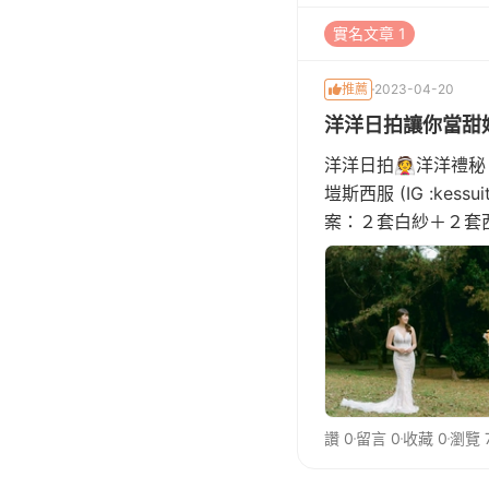
實名文章 1
推薦
2023-04-20
洋洋日拍讓你當甜
洋洋日拍👰洋洋禮秘：Rur
塏斯西服 (IG :kessu
案：２套白紗＋２套西裝
讚 0
留言 0
收藏 0
瀏覽 