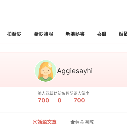
拍婚紗
婚紗禮服
新娘秘書
喜餅
婚
Aggiesayhi
總人氣
幫助新娘數
話題人氣度
700
0
700
話題文章
黃金團隊