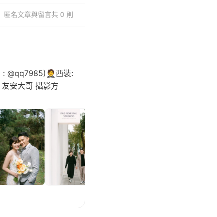
匿名
文章與留言
共 0 則
: @qq7985)🤵西裝:
🚗租車：友安大哥 攝影方