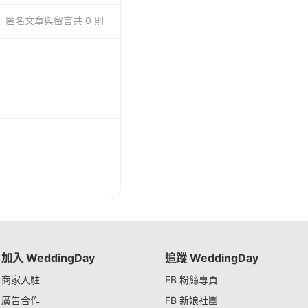
匿名
文章與留言
共 0 則
加入 WeddingDay
追蹤 WeddingDay
商家入駐
FB 粉絲專頁
廣告合作
FB 新娘社團