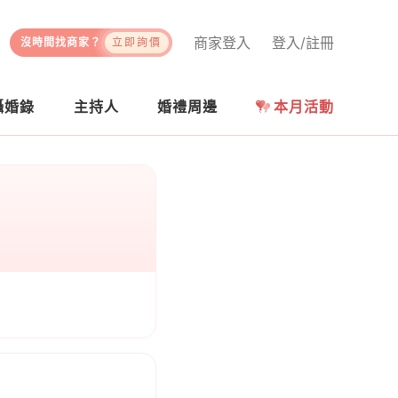
商家登入
登入/註冊
沒時間找商家？
立即詢價
攝婚錄
主持人
婚禮周邊
本月活動