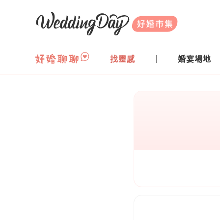
WeddingDay 好婚市集
找靈感
婚宴場地