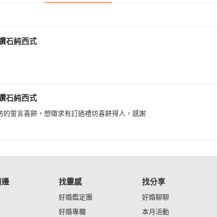
 鑽石純西式
 鑽石純西式
坊的誓言喜餅，想徵求有訂過禮坊喜餅得人，感謝
周邊
找靈感
找分享
好婚鑑定團
好婚聊聊
好婚專欄
本月活動