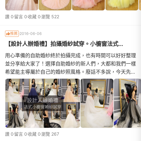
讚 0
留言 0
收藏 0
瀏覽 522
推薦
2016-06-06
【設計人辦婚禮】拍攝婚紗試穿。小櫥窗法式...
用心準備的自助婚紗終於拍攝完成，也有時間可以好好整理
並分享給大家了！選擇自助婚紗的新人們，大都和我們一樣
希望能主導屬於自己的婚紗照風格。廢話不多說，今天先來
分享拍照中最重要的禮服試穿心得吧！ 挑選婚紗畢竟是每
個女孩們的夢幻行程，若能透過我的分享讓大家更能主導自
己的婚紗風格。這裡只有初步放四款我個人很喜歡的婚紗款
式，實際上當天試穿超過12件禮服，想看完整詳細的圖文
介紹的朋友們，歡迎請至部落格觀看喔：
讚 0
留言 0
收藏 0
瀏覽 267