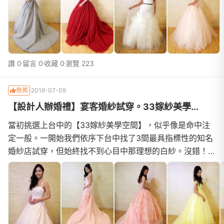
超多款不同顏色與款式的婚紗給我挑選試穿。來這裡真好，
禮秘都不會限制試穿禮服的數量，只要她覺得好看適合我
的，通通都讓我一口氣試穿完畢，也因此花了
讚 0
留言 0
收藏 0
瀏覽 223
推薦
2016-07-09
【設計人辦婚禮】宴客婚紗試穿。33嫁紗美學...
當初挑選上台中的【33嫁紗美學空間】，似乎像是命中注
定一般。一開始我們依序下台中找了3間最具指標性的知名
婚紗店試穿，但始終找不到心目中那理想的白紗。沒錯！去
了3間試穿，就是沒有一件能讓我那高標準的處女座老公點
頭答應！直到我去找新秘Gina老師試妝時，才知道試妝的
地點原來是間婚紗工作室，這也是我第一次來到【33嫁紗
美學空間】。裡面的婚紗不得不說，比那幾間有名氣的還要
好看太多了！！！當天就非常開心地S