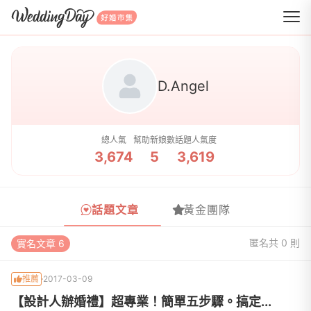
WeddingDay 好婚市集
D.Angel
總人氣
幫助新娘數
話題人氣度
3,674
5
3,619
話題文章
黃金團隊
匿名
共 0 則
實名文章 6
推薦
2017-03-09
【設計人辦婚禮】超專業！簡單五步驟。搞定...