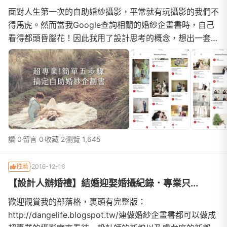
面對人生第一次的自助婚紗攝影，平常就有玩攝影的我們不
得馬虎。然而當我Google查詢相關的婚紗企畫書時，自己
看得都頭昏腦花！因此我用了設計思考的概念，想出一套任
何人都能輕鬆運用的方式，只要跟著做，就能敲定自己最喜
歡的婚紗照風格喔！其實這五個步驟都非常地簡單，只要大
家跟著步驟一起構思，拍攝風格、場地、婚紗類型、造型設
計、當天拍攝流程以及主軸故事都能一次搞定！網路上有非
常多
讚 0
留言 0
收藏 2
瀏覽 1,645
推薦
2016-12-16
【設計人辦婚禮】結婚迎娶婚攝紀錄．專業只...
歡迎觀賞我的部落格，裏頭有完整版：
http://dangelife.blogspot.tw/連做婚紗企畫書都可以做成