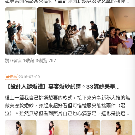
超專業的攝影案來看待，設計師的新娘以及處女座的新郎自
然在挑選婚禮紀錄上也是嚴格把關，始終秉持著超高水準在
評估每一家攝影團隊！今天想與大家分享我們最後挑選出來
的平面及動態攝影師，並且分享他們的絕美傑作給大家喔！
為什麼我們挑選「J-Love攝影工坊」，因為它不僅是
Wedding Day排
讚 0
留言 1
收藏 3
瀏覽 797
推薦
2016-07-09
【設計人辦婚禮】宴客婚紗試穿。33嫁紗美學...
繼上一篇我自己挑選想要的款式，接下來分享新秘大推的無
敵美麗款婚紗，穿起來超好看但可惜禮服只能挑兩件（啜
泣）。雖然無緣但看到照片自己也心滿意足，這也是挑選婚
紗的樂趣啊！上一篇【個人挑選篇】比較著重在我宴客當天
需要挑選的粉紅色系婚紗，當然禮秘也是毫不藏私地提供了