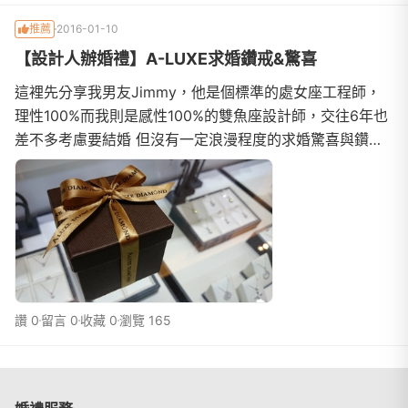
推薦
2016-01-10
【設計人辦婚禮】A-LUXE求婚鑽戒&驚喜
這裡先分享我男友Jimmy，他是個標準的處女座工程師，
理性100%而我則是感性100%的雙魚座設計師，交往6年也
差不多考慮要結婚 但沒有一定浪漫程度的求婚驚喜與鑽
戒，會讓我很難開口說願意的！因為對於平常在美感上很要
求的設計人而言沒有浪漫的求婚驚喜與鑽戒，是很難開口說
一聲「Yes!」因此,今天想分享我男友為了求婚,花心思準備
的驚喜與鑽戒希望大家喜歡:)想看詳細文章的姊妹們,可以點
至連結看喔!http
讚 0
留言 0
收藏 0
瀏覽 165