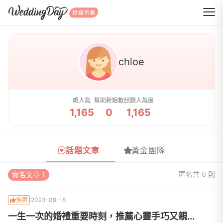
WeddingDay 好婚市集
chloe
總人氣
幫助新娘數
話題人氣度
1,165
0
1,165
話題文章
黃金團隊
匿名
共 0 則
實名文章 1
推薦
2023-09-18
一生一次的婚禮重要時刻，推薦心靈手巧又親...