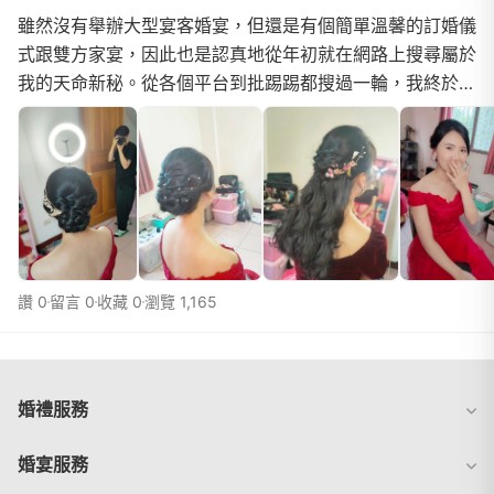
雖然沒有舉辦大型宴客婚宴，但還是有個簡單溫馨的訂婚儀
式跟雙方家宴，因此也是認真地從年初就在網路上搜尋屬於
我的天命新秘。從各個平台到批踢踢都搜過一輪，我終於找
到了米兒老師，完全沒有試妝就手刀下訂，生怕好...
讚 0
留言 0
收藏 0
瀏覽 1,165
婚禮服務
婚宴服務