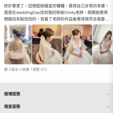
終於畢業了，回想起辦婚宴的種種，覺得自己非常的幸運。
我是在weddingDay找到我的新秘Cindy老師，剛開始覺得
網路找有點怕怕的，但看了老師的作品後覺得很符合我要的
自然妝感&amp;新娘髮型，就立刻約了試裝。試裝後非...
讚 0
留言 0
收藏 1
瀏覽 473
婚禮服務
婚宴服務