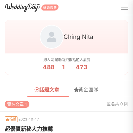
WeddingDay 好婚市集
Ching Nita
總人氣
幫助新娘數
話題人氣度
488
1
473
話題文章
黃金團隊
匿名
共 0 則
實名文章 1
推薦
2023-10-17
超優質新秘大力推薦