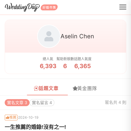
WeddingDay 好婚市集
Aselin Chen
總人氣
幫助新娘數
話題人氣度
6,393
6
6,365
話題文章
黃金團隊
匿名
共 4 則
實名文章 3
實名留言 4
推薦
2024-10-19
一生推薦的婚錄!沒有之一!