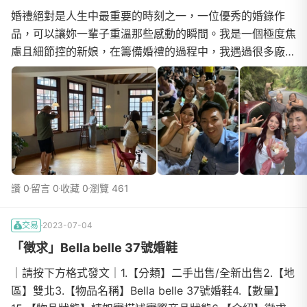
婚禮絕對是人生中最重要的時刻之一，一位優秀的婚錄作
品，可以讓妳一輩子重溫那些感動的瞬間。我是一個極度焦
慮且細節控的新娘，在籌備婚禮的過程中，我遇過很多廠商
對我給的要求感到卻步，但只有Jason老師，傾聽我...
讚 0
留言 0
收藏 0
瀏覽 461
交易
2023-07-04
「徵求」Bella belle 37號婚鞋
｜請按下方格式發文｜1.【分類】二手出售/全新出售2.【地
區】雙北3.【物品名稱】Bella belle 37號婚鞋4.【數量】