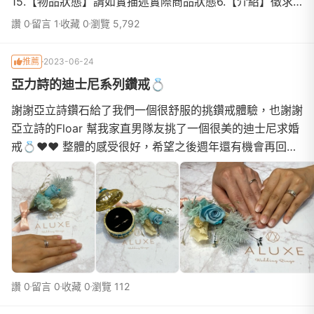
15.【物品狀態】請如實描述實際商品狀態6.【介紹】徵求
到2024年2月7.【價格】6000以內8.【交易方式】...
讚 0
留言 1
收藏 0
瀏覽 5,792
推薦
2023-06-24
亞力詩的迪士尼系列鑽戒💍
謝謝亞立詩鑽石給了我們一個很舒服的挑鑽戒體驗，也謝謝
亞立詩的Floar 幫我家直男隊友挑了一個很美的迪士尼求婚
戒💍♥️♥️ 整體的感受很好，希望之後週年還有機會再回來
🫶#亞立詩 #婚戒
讚 0
留言 0
收藏 0
瀏覽 112