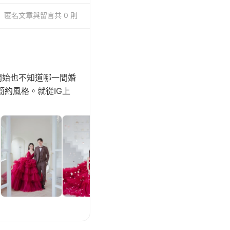
匿名
文章與留言
共 0 則
開始也不知道哪一間婚
約風格。就從IG上