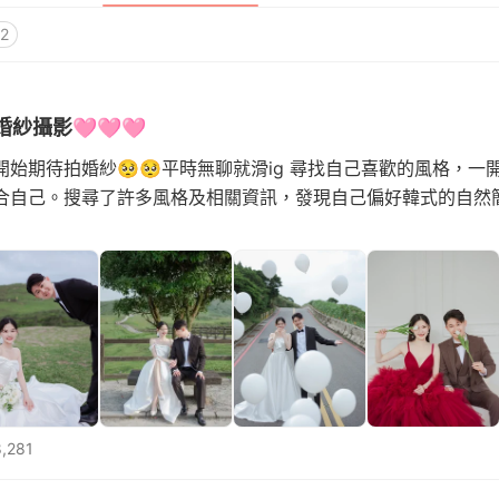
2
紗攝影🩷🩷🩷
始期待拍婚紗🥺🥺平時無聊就滑ig 尋找自己喜歡的風格，一
合自己。搜尋了許多風格及相關資訊，發現自己偏好韓式的自然簡
,281