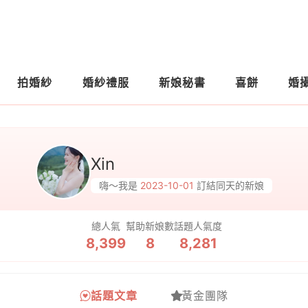
拍婚紗
婚紗禮服
新娘秘書
喜餅
婚
Xin
嗨～我是
2023-10-01
訂結同天的新娘
總人氣
幫助新娘數
話題人氣度
8,399
8
8,281
話題文章
黃金團隊