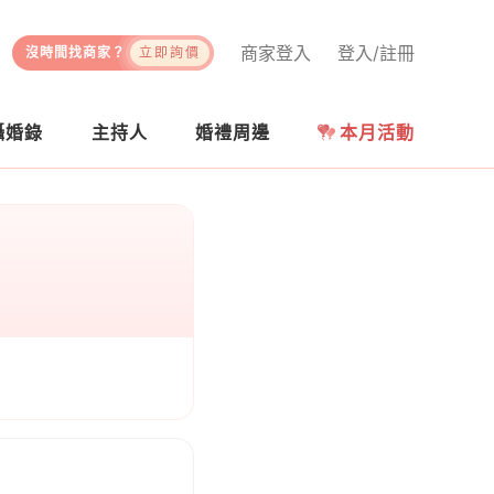
商家登入
登入/註冊
沒時間找商家？
立即詢價
攝婚錄
主持人
婚禮周邊
本月活動