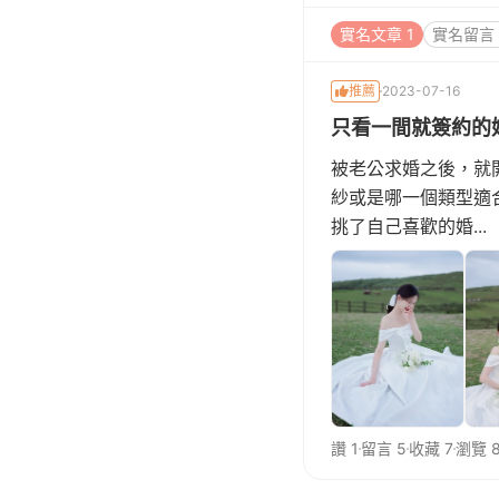
實名文章 1
實名留言 
推薦
2023-07-16
只看一間就簽約的婚
被老公求婚之後，就開
紗或是哪一個類型適
挑了自己喜歡的婚...
讚 1
留言 5
收藏 7
瀏覽 8