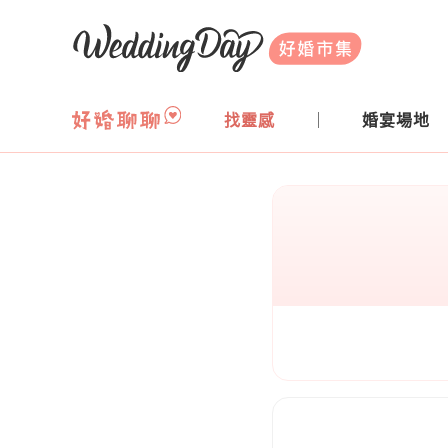
WeddingDay 好婚市集
找靈感
婚宴場地