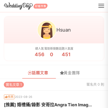
WeddingDay 好婚市集
Hsuan
總人氣
幫助新娘數
話題人氣度
456
0
451
話題文章
黃金團隊
匿名
共 0 則
實名文章 1
推薦
2023-08-26
[推薦] 婚禮攝/錄影 安哥拉Angra Tien Imag...