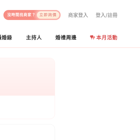
商家登入
登入/註冊
沒時間找商家？
立即詢價
攝婚錄
主持人
婚禮周邊
本月活動