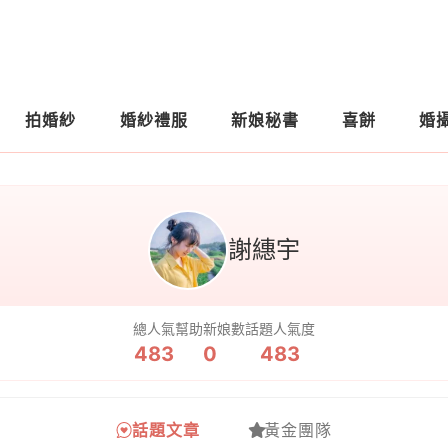
拍婚紗
婚紗禮服
新娘秘書
喜餅
婚
謝繐宇
總人氣
幫助新娘數
話題人氣度
483
0
483
話題文章
黃金團隊