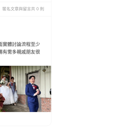
匿名
文章與留言
共 0 則
面實體討論流程至少
場有需多親戚朋友很