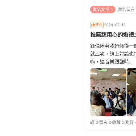
實名文章 1
實名留言 
推薦
2024-07-12
推薦超用心的婚禮
鈺倫陪著我們倆從一
就三次，線上討論也
嗨，連音樂跟臨時...
讚 0
留言 0
收藏 0
瀏覽 