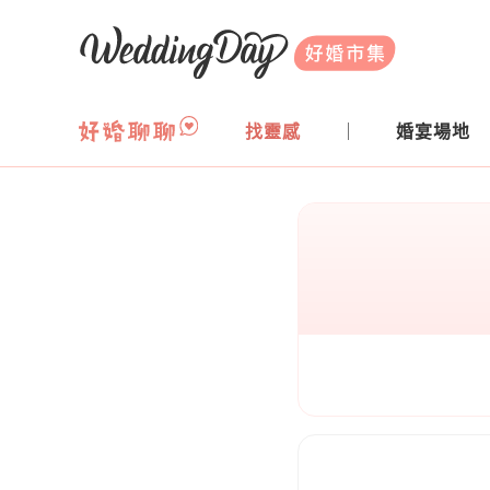
WeddingDay 好婚市集
找靈感
婚宴場地