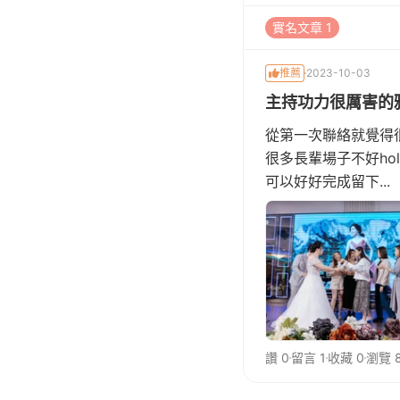
實名文章 1
推薦
2023-10-03
主持功力很厲害的
從第一次聯絡就覺得
很多長輩場子不好h
可以好好完成留下...
讚 0
留言 1
收藏 0
瀏覽 8