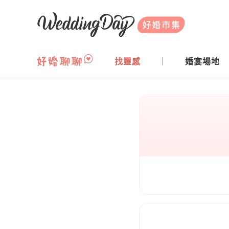
WeddingDay 好婚市集
找靈感
婚宴場地