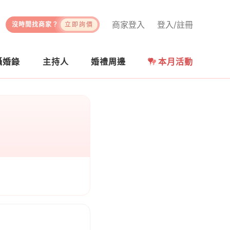
商家登入
登入/註冊
沒時間找商家？
立即詢價
攝婚錄
主持人
婚禮周邊
本月活動