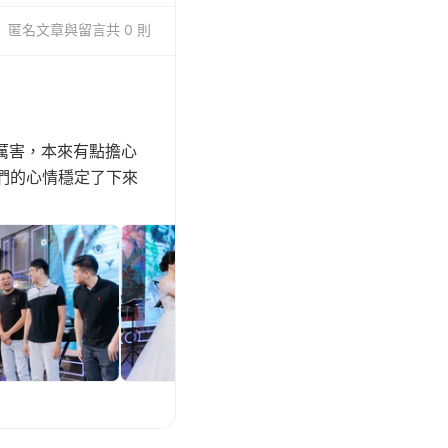
匿名
文章與留言
共 0 則
厲害，本來有點擔心
們的心情穩定了下來