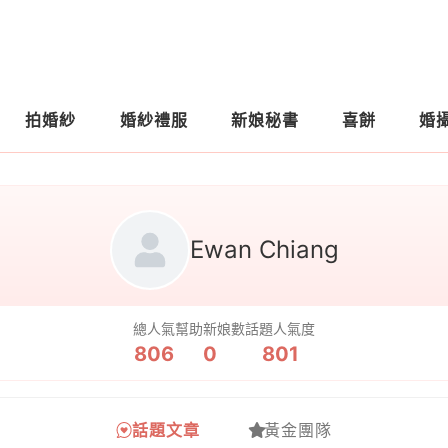
拍婚紗
婚紗禮服
新娘秘書
喜餅
婚
Ewan Chiang
總人氣
幫助新娘數
話題人氣度
806
0
801
話題文章
黃金團隊