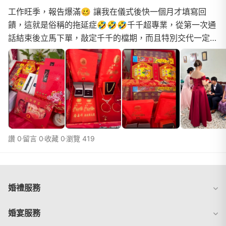
工作旺季，報告爆滿🥴 讓我在儀式後快一個月才填寫回
饋，這就是俗稱的拖延症🤣🤣🤣千千超專業，從第一次通
話結束後立馬下單，敲定千千的檔期，而且特別交代一定要
是千千來主持👍👍👍從一開始對接到儀式結束，相處整個
都覺得...
讚 0
留言 0
收藏 0
瀏覽 419
婚禮服務
婚宴服務