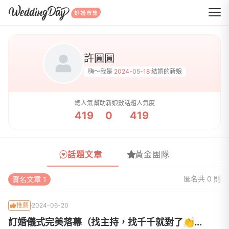
WeddingDay 好婚市集
許圓圓
嗨～我是
2024-05-18
結婚的新娘
總人氣
幫助新娘數
話題人氣度
419
0
419
話題文章
黃金團隊
匿名
共 0 則
實名文章 1
推薦
2024-06-20
訂婚儀式完美落幕（找主持，找千千就對了👏...