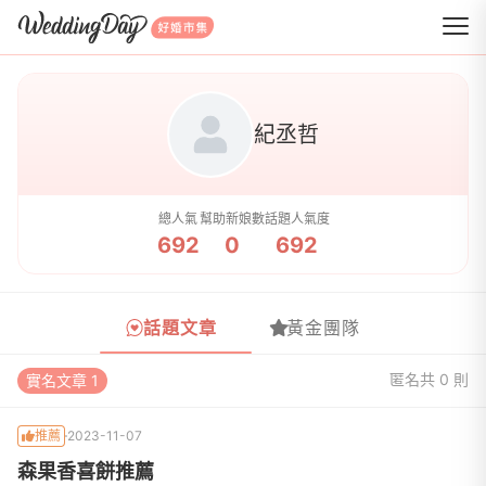
WeddingDay 好婚市集
紀丞哲
總人氣
幫助新娘數
話題人氣度
692
0
692
話題文章
黃金團隊
匿名
共 0 則
實名文章 1
推薦
2023-11-07
森果香喜餅推薦