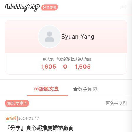
WeddingDay 好婚市集
Syuan Yang
總人氣
幫助新娘數
話題人氣度
1,605
0
1,605
話題文章
黃金團隊
匿名
共 0 則
實名文章 1
推薦
2024-02-17
『分享』真心超推薦婚禮廠商