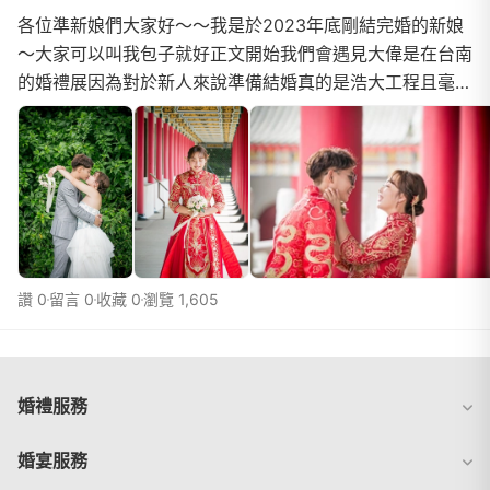
各位準新娘們大家好～～我是於2023年底剛結完婚的新娘
～大家可以叫我包子就好正文開始我們會遇見大偉是在台南
的婚禮展因為對於新人來說準備結婚真的是浩大工程且毫無
頭緒ＱＱ故與先生決定先去婚禮展看看大約經費要怎...
讚 0
留言 0
收藏 0
瀏覽 1,605
婚禮服務
婚宴服務