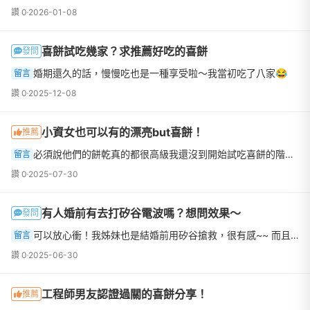
讚 0
2026-01-08
喜餅試吃幾家？求推薦好吃的喜餅
發問
婚期還久的話，慢慢吃也是一種享受啦～我當初吃了八家😂
留言
讚 0
2025-12-08
小資女也可以有的漂亮but喜餅！
推薦
必須說他們的餅乾真的都很高級我還沒到開始試吃喜餅的階段，但之前吃朋友送的就很驚艷了味道真的比平常的喜餅好吃很多
留言
讚 0
2025-07-30
有人婚前有去打矽谷電波嗎？想問效果～
發問
可以放心衝！我姊妹也是結婚前用矽谷搶救，很有感~~ 而且不會有什麼修復期 打完就可以美美的當新娘了！
留言
讚 0
2025-06-30
工程師男友認證過關的喜餅分享！
推薦