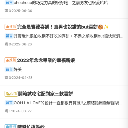
chochoco的巧克力真的很好吃！之前男友也很愛哈哈
留言
讚 0
2025-06-30
完全是寶藏喜餅！直男也說讚的but喜餅🍪✨
推薦
其實我也很怕收到不好吃的喜餅，不過之前收到but很快就消滅完了，因為太好吃了!!!!
留言
讚 0
2025-06-26
2023年念念畢業的幸福新娘
推薦
好美
留言
讚 0
2024-04-28
開箱試吃宅配到家三款喜餅
心情
OOH LA LOVE的設計一直都很有質感!!之前結婚用漸層提袋+雙層禮盒朋友都覺得很像精品
留言
讚 1
2024-03-27
請幫忙挑婚紗
發問