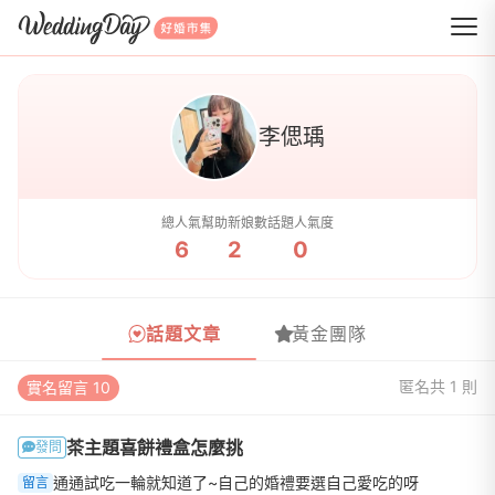
WeddingDay 好婚市集
李偲瑀
總人氣
幫助新娘數
話題人氣度
6
2
0
話題文章
黃金團隊
匿名
共 1 則
實名留言 10
茶主題喜餅禮盒怎麼挑
發問
通通試吃一輪就知道了~自己的婚禮要選自己愛吃的呀
留言