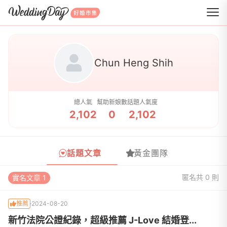
WeddingDay 好婚市集
Chun Heng Shih
總人氣
幫助新娘數
話題人氣度
2,102
0
2,102
話題文章
黃金團隊
匿名
共 0 則
實名文章 1
推薦
2024-08-20
新竹法院公證紀錄，超級推薦 J-Love 結婚登...