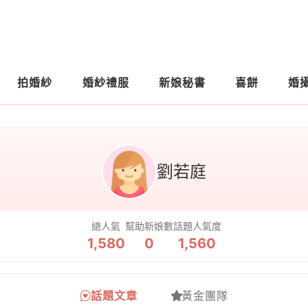
拍婚紗
婚紗禮服
新娘秘書
喜餅
婚
劉若庭
總人氣
幫助新娘數
話題人氣度
1,580
0
1,560
話題文章
黃金團隊