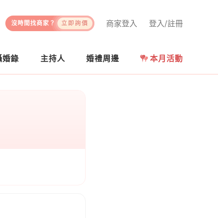
商家登入
登入/註冊
沒時間找商家？
立即詢價
攝婚錄
主持人
婚禮周邊
本月活動