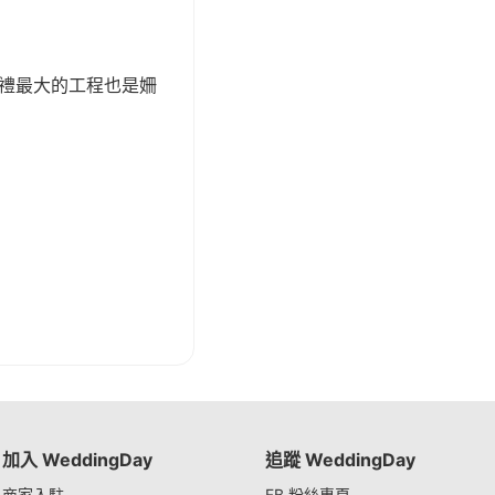
婚禮最大的工程也是姍
加入 WeddingDay
追蹤 WeddingDay
商家入駐
FB 粉絲專頁