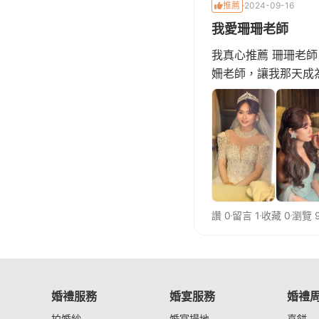
推薦
2024-09-16
我愛珊珊老師
我真心推薦 珊珊老
姍老師，讓我那天成
讚 0
留言 1
收藏 0
瀏覽 
婚禮服務
婚宴服務
婚禮
拍婚紗
婚宴場地
喜餅