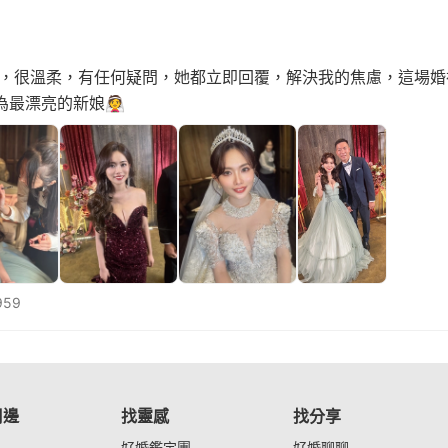
師，很溫柔，有任何疑問，她都立即回覆，解決我的焦慮，這場
為最漂亮的新娘👰
959
周邊
找靈感
找分享
好婚鑑定團
好婚聊聊