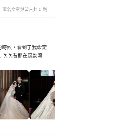
匿名
文章與留言
共 0 則
的時候，看到了我命定
 次次看都在感動流