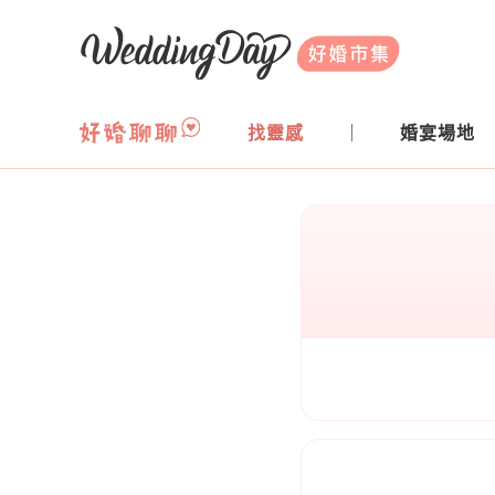
WeddingDay 好婚市集
找靈感
婚宴場地