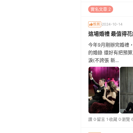
實名文章 2
推薦
2024-10-14
這場婚禮 最值得花錢
今年9月剛辦完婚禮
的婚錄 還好有把預
淚(不誇張 新...
讚 0
留言 1
收藏 0
瀏覽 6