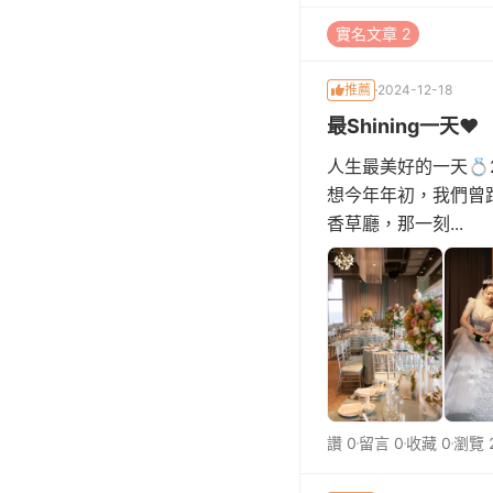
實名文章 2
推薦
2024-12-18
最Shining一天♥
人生最美好的一天💍
想今年年初，我們曾跑
香草廳，那一刻...
讚 0
留言 0
收藏 0
瀏覽 2