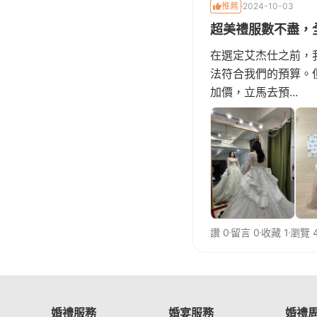
推薦
2024-10-03
超美禮服數不盡，全區
在選定艾杰仕之前，
法符合我們的預算。
加價，立馬去預...
讚 0
留言 0
收藏 1
瀏覽 
婚禮服務
婚宴服務
婚禮