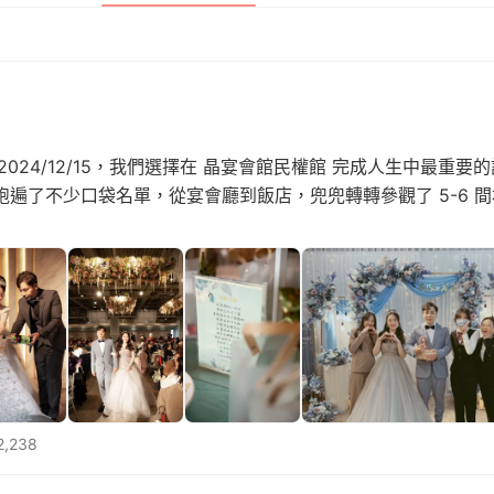
2024/12/15，我們選擇在 晶宴會館民權館 完成人生中最重
遍了不少口袋名單，從宴會廳到飯店，兜兜轉轉參觀了 5-6 間
,238