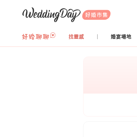
WeddingDay 好婚市集
找靈感
婚宴場地