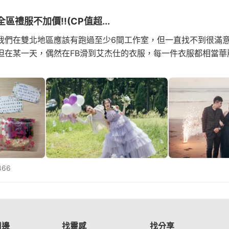
禮服不加價!!(CP值超...
我們在雙北地區應該有跑過至少6間工作室，但一直找不到很滿
但在某一天，偶然在FB滑到艾杰仕的衣服，每一件衣服都相當華
466
周邊
找靈感
找分享