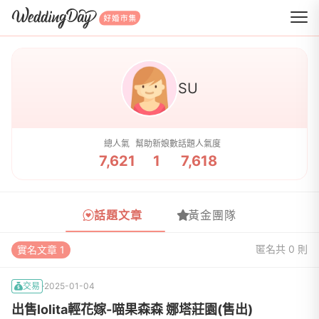
WeddingDay 好婚市集
SU
總人氣
幫助新娘數
話題人氣度
7,621
1
7,618
話題文章
黃金團隊
匿名
共 0 則
實名文章 1
交易
2025-01-04
出售lolita輕花嫁-喵果森森 娜塔莊園(售出)