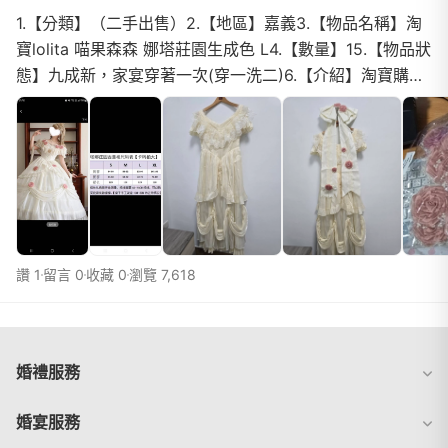
1.【分類】（二手出售）2.【地區】嘉義3.【物品名稱】淘
寶lolita 喵果森森 娜塔莊園生成色 L4.【數量】15.【物品狀
態】九成新，家宴穿著一次(穿一洗二)6.【介紹】淘寶購
入，家宴穿著一次。長度不會拖地可以自由走動...
讚 1
留言 0
收藏 0
瀏覽 7,618
婚禮服務
婚宴服務