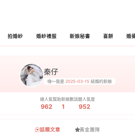
拍婚紗
婚紗禮服
新娘秘書
喜餅
婚
秦仔
嗨～我是
2025-03-15
結婚的新娘
總人氣
幫助新娘數
話題人氣度
962
1
952
話題文章
黃金團隊