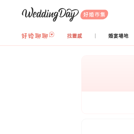
WeddingDay 好婚市集
找靈感
婚宴場地