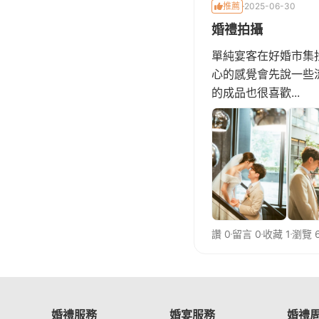
推薦
2025-06-30
婚禮拍攝
單純宴客在好婚市集
心的感覺會先說一些
的成品也很喜歡...
讚 0
留言 0
收藏 1
瀏覽 6
婚禮服務
婚宴服務
婚禮