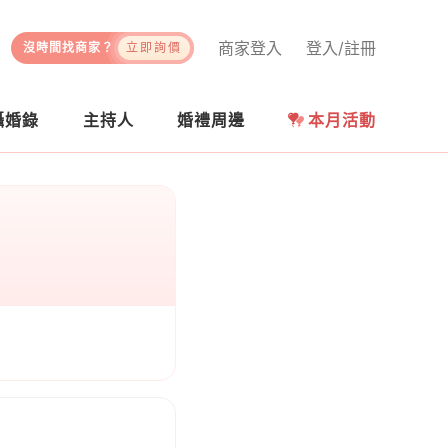
商家登入
登入/註冊
沒時間找商家？
立即詢價
攝婚錄
主持人
婚禮周邊
本月活動