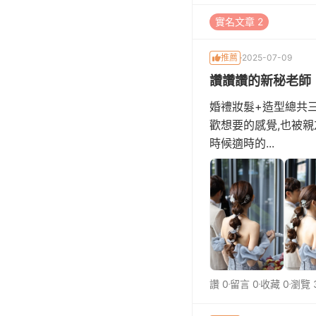
實名文章 2
推薦
2025-07-09
讚讚讚的新秘老師
婚禮妝髮+造型總共三
歡想要的感覺,也被
時候適時的...
讚 0
留言 0
收藏 0
瀏覽 