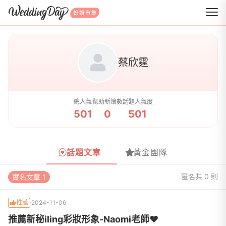
WeddingDay 好婚市集
蔡欣霆
總人氣
幫助新娘數
話題人氣度
501
0
501
話題文章
黃金團隊
匿名
共 0 則
實名文章 1
推薦
2024-11-06
推薦新秘iling彩妝形象-Naomi老師❤️