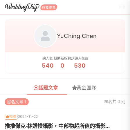
WeddingDay 好婚市集
YuChing Chen
總人氣
幫助新娘數
話題人氣度
540
0
530
話題文章
黃金團隊
匿名
共 0 則
實名文章 1
推薦
2024-11-22
推推傑克·林婚禮攝影，中部物超所值的攝影...