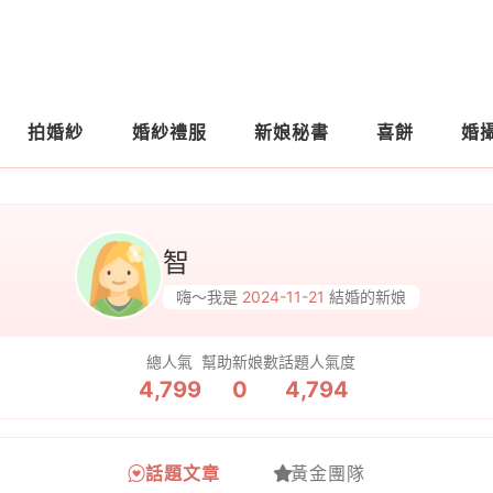
拍婚紗
婚紗禮服
新娘秘書
喜餅
婚
智
嗨～我是
2024-11-21
結婚的新娘
總人氣
幫助新娘數
話題人氣度
4,799
0
4,794
話題文章
黃金團隊