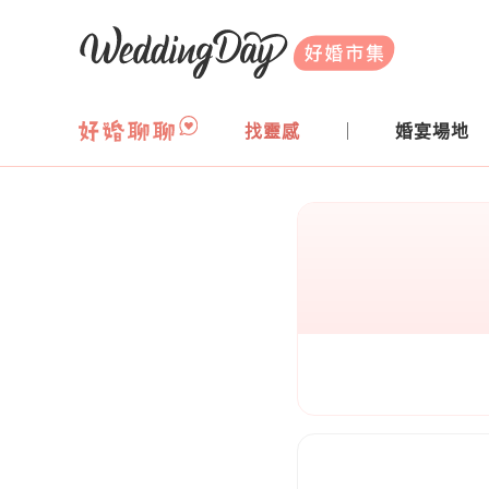
WeddingDay 好婚市集
找靈感
婚宴場地