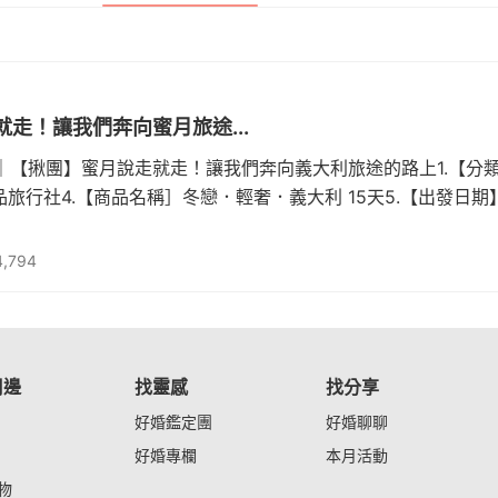
走！讓我們奔向蜜月旅途...
｜【揪團】蜜月說走就走！讓我們奔向義大利旅途的路上1.【分類
旅行社4.【商品名稱］冬戀．輕奢．義大利 15天5.【出發日期】20
,794
周邊
找靈感
找分享
好婚鑑定團
好婚聊聊
好婚專欄
本月活動
物