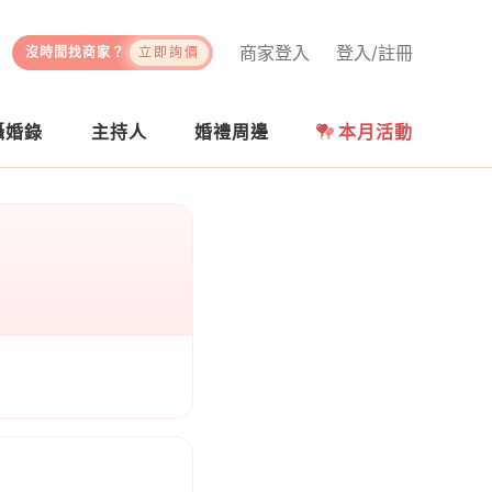
商家登入
登入/註冊
沒時間找商家？
立即詢價
攝婚錄
主持人
婚禮周邊
本月活動