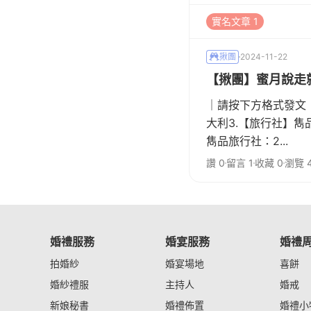
實名文章 1
揪團
2024-11-22
【揪團】蜜月說走就
｜請按下方格式發文
大利3.【旅行社】雋品
雋品旅行社：2...
讚 0
留言 1
收藏 0
瀏覽 4
婚禮服務
婚宴服務
婚禮
拍婚紗
婚宴場地
喜餅
婚紗禮服
主持人
婚戒
新娘秘書
婚禮佈置
婚禮小