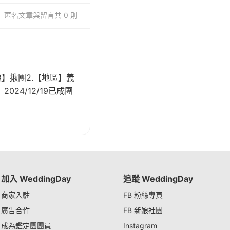
匿名
文章與留言
共 0 則
】揪團2.【地區】義
24/12/19已成團
加入 WeddingDay
追蹤 WeddingDay
商家入駐
FB 粉絲專頁
廣告合作
FB 新娘社團
成為鑑定團團員
Instagram