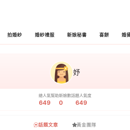
拍婚紗
婚紗禮服
新娘秘書
喜餅
婚
妤
總人氣
幫助新娘數
話題人氣度
649
0
649
話題文章
黃金團隊