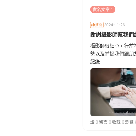
實名文章 1
推薦
2024-11-26
謝謝攝影師幫我們
攝影師很細心，行前
勢以及捕捉我們跟朋
紀錄
讚 0
留言 0
收藏 0
瀏覽 