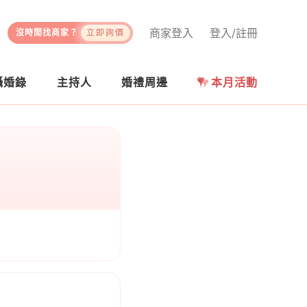
商家登入
登入/註冊
沒時間找商家？
立即詢價
攝婚錄
主持人
婚禮周邊
本月活動