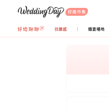
WeddingDay 好婚市集
找靈感
婚宴場地