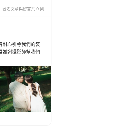
匿名
文章與留言
共 0 則
有耐心引導我們的姿
常謝謝攝影師幫我們