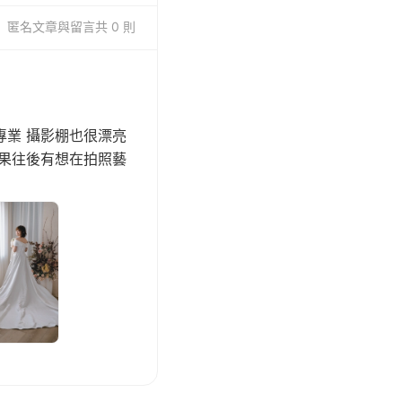
匿名
文章與留言
共 0 則
專業 攝影棚也很漂亮
如果往後有想在拍照藝