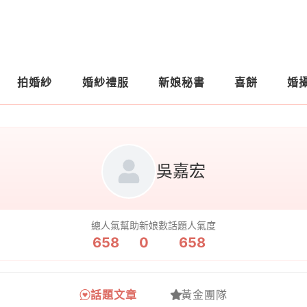
拍婚紗
婚紗禮服
新娘秘書
喜餅
婚
吳嘉宏
總人氣
幫助新娘數
話題人氣度
658
0
658
話題文章
黃金團隊