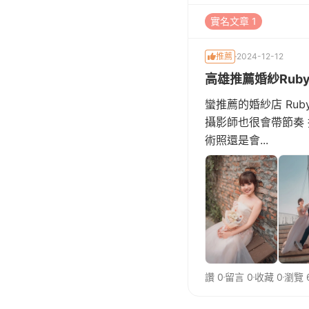
實名文章 1
推薦
2024-12-12
高雄推薦婚紗Rub
蠻推薦的婚紗店 Ru
攝影師也很會帶節奏
術照還是會...
讚 0
留言 0
收藏 0
瀏覽 