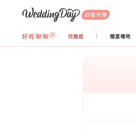
WeddingDay 好婚市集
找靈感
婚宴場地