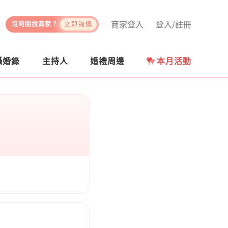
商家登入
登入/註冊
沒時間找商家？
立即詢價
攝婚錄
主持人
婚禮周邊
本月活動