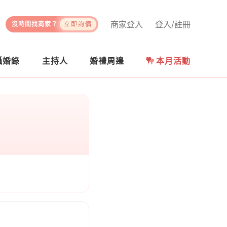
商家登入
登入/註冊
沒時間找商家？
立即詢價
攝婚錄
主持人
婚禮周邊
本月活動