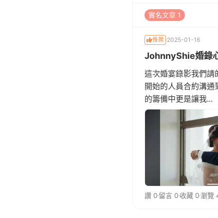
實名文章 1
推薦
2025-01-16
JohnnyShie婚
這次婚宴錄影我們請的是
開始的人員合約溝通
的籌備中更是讓我...
讚 0
留言 0
收藏 0
瀏覽 