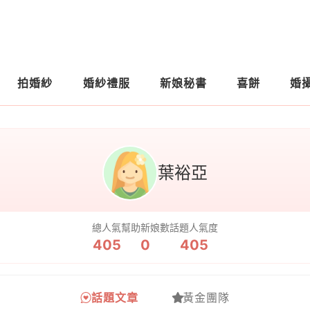
拍婚紗
婚紗禮服
新娘秘書
喜餅
婚
葉裕亞
總人氣
幫助新娘數
話題人氣度
405
0
405
話題文章
黃金團隊