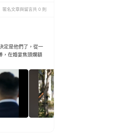
匿名
文章與留言
共 0 則
直接決定是他們了，從一
棒，在婚宴焦頭爛額