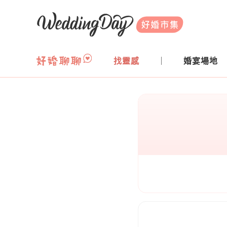
WeddingDay 好婚市集
找靈感
婚宴場地