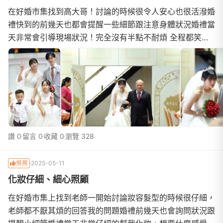
在好婚市集找到高大哥！討論的時候很令人安心也很活潑婚
禮快到的前幾天也都會提醒一些細節跟注意身體狀況婚禮當
天非常會引導現場狀況！完全沒有半點不耐煩 全程都笑咪
咪的 引導時都非常有耐心我們兩家人們都非常稱讚...
讚 0
留言 0
收藏 0
瀏覽 328
推薦
2025-05-11
化妝仔細、細心照顧
在好婚市集上找到老師一開始討論妝容髮型的時候很仔細，
老師都不厭其煩的回答我的問題婚禮前幾天也會詢問狀況跟