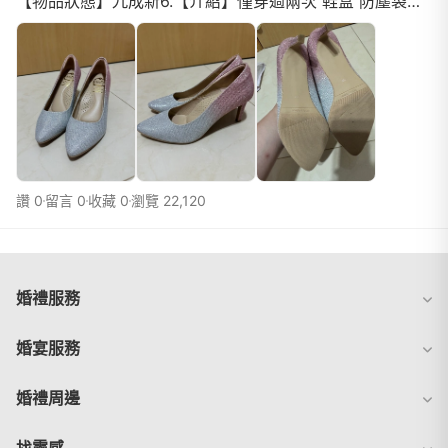
【物品狀態】九成新6.【介紹】僅穿過兩次 鞋盒 防塵袋都
還在 狀況極佳7.【價格】8008.【交易方式】面...
讚 0
留言 0
收藏 0
瀏覽 22,120
婚禮服務
婚宴服務
婚禮周邊