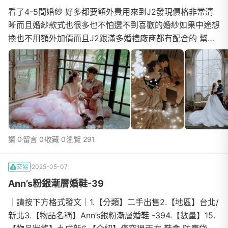
看了4-5間婚紗 好多都要額外費用來到J2發現價格非常清
晰而且婚紗款式也很多也不怕選不到喜歡的婚紗如果中途想
換也不用額外加價而且J2跟滿多婚禮廠商都有配合的 幫助
很大 老闆跟服務人員態度都非常好💕也很會幫客人找...
讚 0
留言 0
收藏 0
瀏覽 291
交易
2025-05-07
Ann’s粉銀漸層婚鞋-39
｜請按下方格式發文｜1.【分類】二手出售2.【地區】台北/
新北3.【物品名稱】Ann’s銀粉漸層婚鞋 -394.【數量】15.