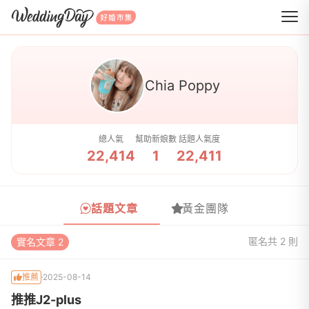
WeddingDay 好婚市集
Chia Poppy
總人氣
幫助新娘數
話題人氣度
22,414
1
22,411
話題文章
黃金團隊
匿名
共 2 則
實名文章 2
推薦
2025-08-14
推推J2-plus