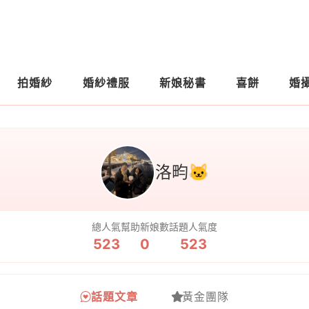
拍婚紗
婚紗禮服
新娘秘書
喜餅
婚
洛畇🐱
總人氣
幫助新娘數
話題人氣度
523
0
523
話題文章
黃金團隊