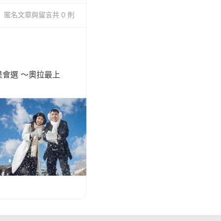
匿名
文章與留言
共 0 則
是會選 ～奧拉最上