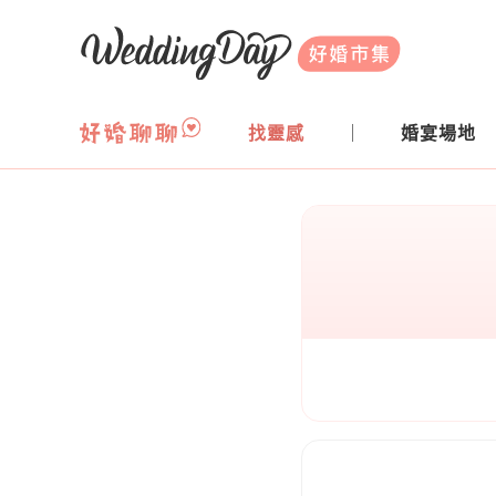
WeddingDay 好婚市集
找靈感
婚宴場地