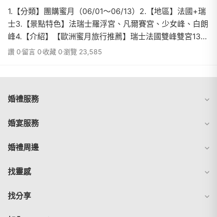
1.【分類】團購蜜月（06/01～06/13）2.【地區】法國+瑞
士3.【景點特色】法瑞士羅浮宮、凡爾賽宮、少女峰、白朗
峰4.【介紹】【歐洲蜜月旅行推薦】瑞士法國雙峰雙宮13日
超高CP值13日行程大公開✈️說到蜜月首選當然是浪...
讚 0
留言 0
收藏 0
瀏覽 23,585
婚禮服務
婚宴服務
婚禮周邊
找靈感
找分享