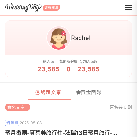
WeddingDay 好婚市集
Rachel
總人氣
幫助新娘數
話題人氣度
23,585
0
23,585
話題文章
黃金團隊
匿名
共 0 則
實名文章 1
揪團
2025-05-08
蜜月揪團-真善美旅行社-法瑞13日蜜月旅行-...