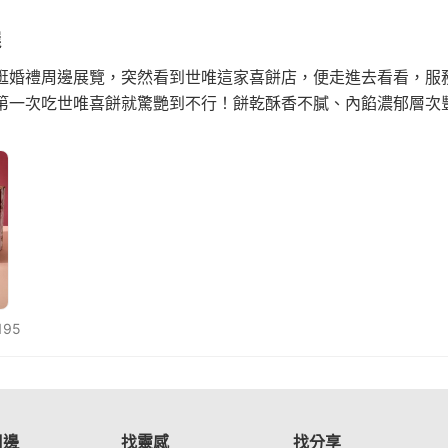
選
逛婚禮周邊展覽，突然看到世唯這家喜餅店，便走進去看看，服
第一次吃世唯喜餅就驚艷到不行！餅乾酥香不膩、內餡濃郁層次
195
周邊
找靈感
找分享