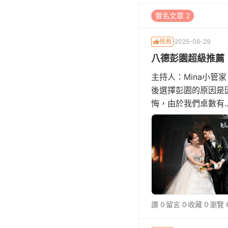
實名文章 2
推薦
2025-06-29
八德彭園超級推薦
主持人：Mina小管家
後選擇彭園的原因是
悔，由於我們桌數有..
讚 0
留言 0
收藏 0
瀏覽 