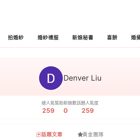
拍婚紗
婚紗禮服
新娘秘書
喜餅
婚
Denver Liu
總人氣
幫助新娘數
話題人氣度
259
0
259
話題文章
黃金團隊