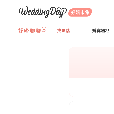
WeddingDay 好婚市集
找靈感
婚宴場地