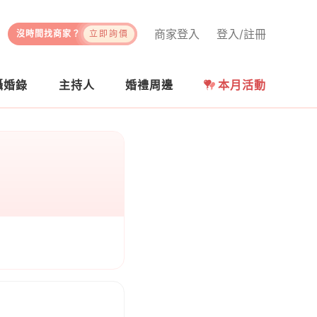
商家登入
登入/註冊
沒時間找商家？
立即詢價
攝婚錄
主持人
婚禮周邊
本月活動