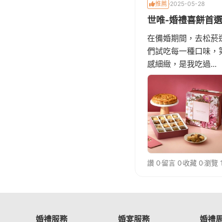
推薦
2025-05-28
世唯-婚禮喜餅首
在備婚期間，去松菸
們試吃每一種口味，
感細緻，是我吃過...
讚 0
留言 0
收藏 0
瀏覽 
婚禮服務
婚宴服務
婚禮