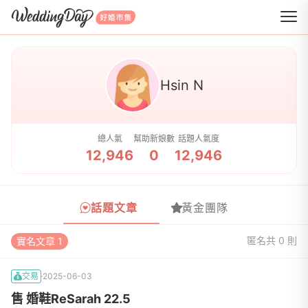
WeddingDay 好婚市集
Hsin N
總人氣
幫助新娘數
話題人氣度
12,946
0
12,946
話題文章
黃金團隊
匿名
共 0 則
實名文章 1
交易
2025-06-03
售 婚鞋ReSarah 22.5