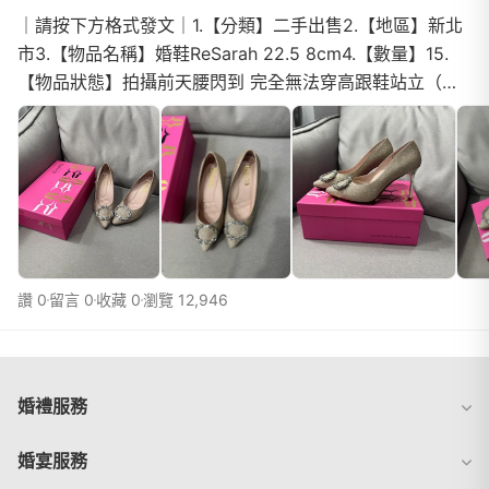
｜請按下方格式發文｜1.【分類】二手出售2.【地區】新北
市3.【物品名稱】婚鞋ReSarah 22.5 8cm4.【數量】15.
【物品狀態】拍攝前天腰閃到 完全無法穿高跟鞋站立（腰
痛） 拍攝當天棚拍只能坐著套著婚鞋 等於全新 6.【...
讚 0
留言 0
收藏 0
瀏覽 12,946
婚禮服務
婚宴服務