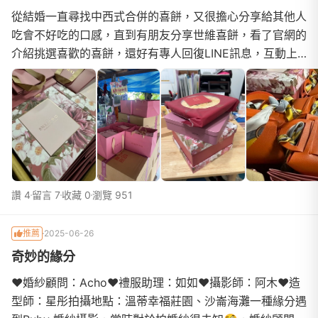
從結婚一直尋找中西式合併的喜餅，又很擔心分享給其他人
吃會不好吃的口感，直到有朋友分享世維喜餅，看了官網的
介紹挑選喜歡的喜餅，還好有專人回復LINE訊息，互動上
都非常好也很有耐心為我解答，價位上實在不用擔心...
讚 4
留言 7
收藏 0
瀏覽 951
推薦
2025-06-26
奇妙的緣分
❤️婚紗顧問：Acho❤️禮服助理：如如❤️攝影師：阿木❤️造
型師：星彤拍攝地點：溫蒂幸福莊園、沙崙海灘一種緣分遇