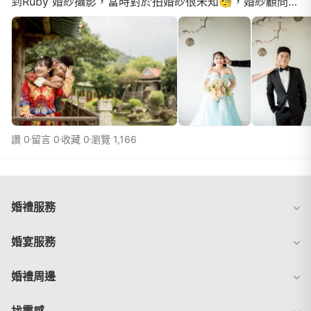
到Ruby 婚紗攝影，當時對於拍婚紗很未知🧐，婚紗顧問會
一起討論拍照地點及婚紗的款式，就像聊天一樣分享有...
讚 0
留言 0
收藏 0
瀏覽 1,166
婚禮服務
婚宴服務
婚禮周邊