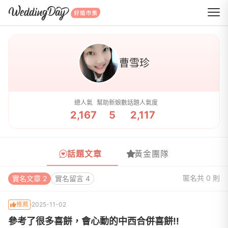
WeddingDay 好婚市集
曹雪珍
總人氣
幫助新娘數
話題人氣度
2,167
5
2,117
話題文章
黃金團隊
匿名
共 0 則
實名文章 2
實名留言 4
推薦
2025-11-02
參考了很多喜餅，會心動的中西合併喜餅!!