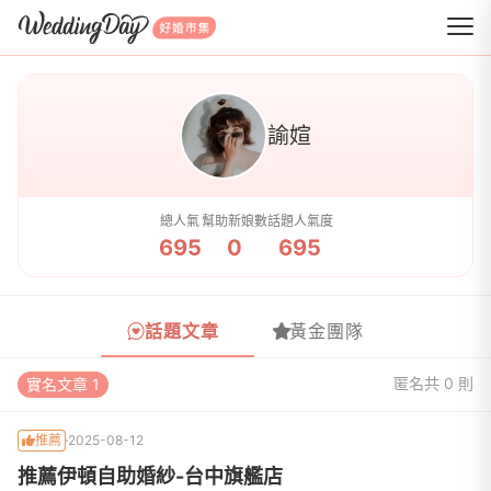
WeddingDay 好婚市集
諭媗
總人氣
幫助新娘數
話題人氣度
695
0
695
話題文章
黃金團隊
匿名
共 0 則
實名文章 1
推薦
2025-08-12
推薦伊頓自助婚紗-台中旗艦店