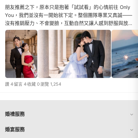
朋友推薦之下，原本只是抱著「試試看」的心情前往 Only
You，我們並沒有一開始就下定。整個團隊專業又真誠——
沒有推銷壓力、不會變臉，互動自然又讓人感到舒服與放
鬆。特別感謝 攝影師-君川老師，輕鬆擺拍捕捉每個畫...
讚 4
留言 4
收藏 0
瀏覽 1,254
婚禮服務
婚宴服務