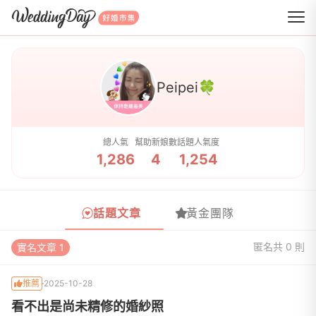
WeddingDay 好婚市集
Peipei🍀
總人氣
幫助新娘數
話題人氣度
1,286
4
1,254
話題文章
黃金團隊
匿名
共 0 則
實名文章 1
推薦
2025-10-28
看不出是尚未精修的婚紗照